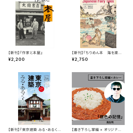
【新刊】『作家と本屋』
【新刊】『ちりめん本 海を渡っ
た日本昔ばなし』
¥2,200
¥2,750
【新刊】『東京建築 みる・あるく・
【書き下ろし掌編 × オリジナル