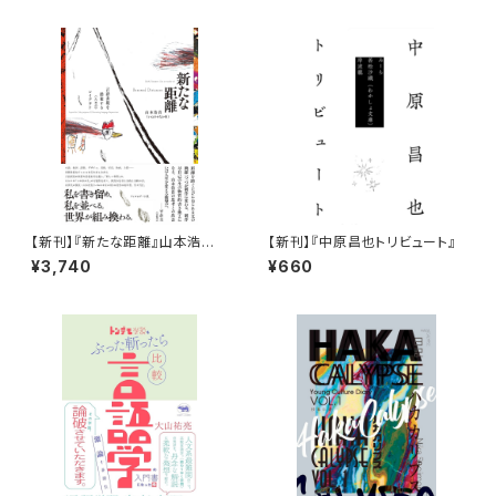
【新刊】『新たな距離』山本浩貴
【新刊】『中原昌也トリビュート』
（いぬのせなか座）＝著
¥3,740
¥660