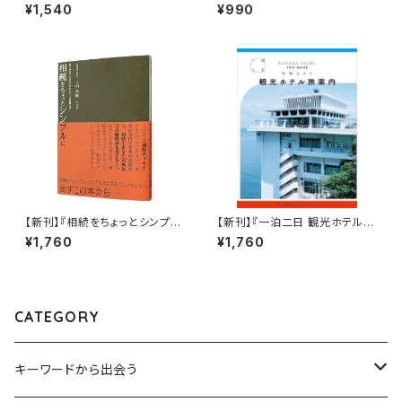
かたる』
レトルトカレー】浅生鴨『華麗に
¥1,540
¥990
文学をすくう？「銀色の記憶」』
【新刊】『相続をちょっとシンプル
【新刊】『一泊二日 観光ホテル旅
に: 気づきをうながすためのケア
案内』甲斐みのり
¥1,760
¥1,760
フル相続入門』上村拓郎
CATEGORY
キーワードから出会う