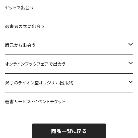
言葉：思考の種となるもの
セットで出会う
異界：日常から離れた視点
選書者の本に出会う
意志：自ら進む力
版元から出会う
解体：固定観念を壊す
荒蝦夷フェア
オンラインブックフェアで出会う
熱源：情熱を呼び起こす
クオン
本屋発の文芸誌『しししし』フェア！！
双子のライオン堂オリジナル出版物
共鳴：他者や世界とつながる
寿郎社
韓国文学フェア！！
書籍
選書サービス・イベントチケット
修復：疲れた心を整える
共和国
随筆・エッセイ本フェア！！
グッズ
商品一覧に戻る