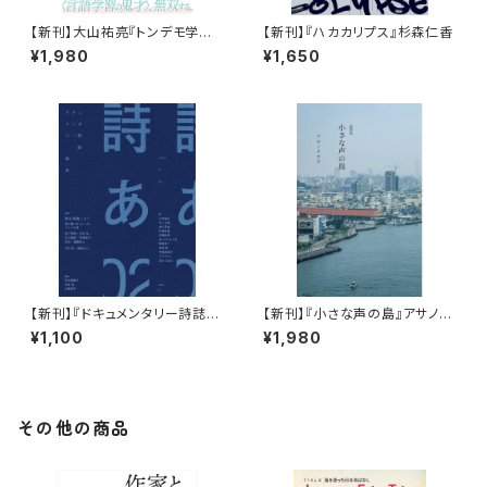
【新刊】大山祐亮『トンデモ学説
【新刊】『ハカカリプス』杉森仁香
をぶった斬ったら比較言語学の
¥1,980
¥1,650
入門書になった件：激論十番勝
負』
【新刊】『ドキュメンタリー詩誌
【新刊】『小さな声の島』アサノタ
詩あ 02: 詩を投稿しよう 書き続
カオ
¥1,100
¥1,980
けることへの、ひとつの扉』
その他の商品