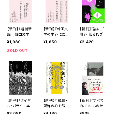
【新刊】『増補新
【新刊】『韓国文
【新刊】『猫にご
版 韓国文学の
学の中心にある
用心 知られざる
中心にあるも
もの』斎藤真理
猫文学の世界』
¥1,980
¥1,650
¥2,420
の』斎藤真理子
子
SOLD OUT
【新刊】『タイヤ
【新刊】『 韓国・
【新刊】『すべて
ル・バライ 本当
朝鮮の心を読
の、白いものたち
の人』 トマス・ハ
む』クオン
の』ハン・ガン
¥3,080
¥4,180
¥935