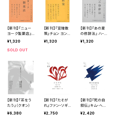
【新刊】『ニュー
【新刊】『宣陵散
【新刊】『あの夏
ヨーク製菓店』
策』チョン ヨンジ
の修辞法』 ハ・ソ
キム・ヨンス（ク
ュン（クオン）
ンナン（クオン）
¥1,320
¥1,320
¥1,320
オン）
SOLD OUT
【新刊】『茶をう
【新刊】『たそが
【新刊】『死の自
たう』（クオン）
れ』ファン・ソギョ
叙伝』キム・へス
ン（クオン）
ン（クオン）
¥6,380
¥2,750
¥2,420