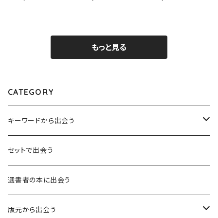
もっと見る
CATEGORY
キーワードから出会う
言葉：思考の種となるもの
セットで出会う
異界：日常から離れた視点
選書者の本に出会う
意志：自ら進む力
版元から出会う