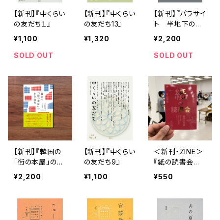
【新刊】『中くらい
【新刊】『中くらい
【新刊】『パラサイ
の友だち１』
の友だち13』
ト 半地下の家
族』を見る七つ
¥1,100
¥1,320
¥2,200
の視線』アジア
の美探検隊・廣
SOLD OUT
SOLD OUT
岡孝弥
【新刊】『韓国の
【新刊】『中くらい
＜新刊・ZINE＞
「街の本屋」の生
の友だち9』
『紙の読書会〜
存探究』 ハン・ミ
韓国文学編
¥2,200
¥1,100
¥550
ファ・渡辺麻土香
１〜』田中佳祐・
(翻訳)
竹田信弥