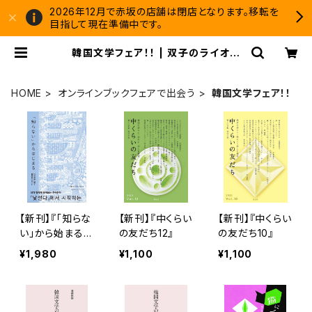
2026年12月で赤坂の店舗は閉店となります。移転を
目指して現在準備中です。
韓国文学フェア！！ | 双子のライオン
堂 書店
HOME
オンラインブックフェアで出会う
韓国文学フェア！！
【新刊】『「知らな
【新刊】『中くらい
【新刊】『中くらい
い」から始まる 1
の友だち12』
の友だち10』
0代の娘に聞く
¥1,980
¥1,100
¥1,100
韓国文学のこと』
（ま）＆ アサノタ
カオ