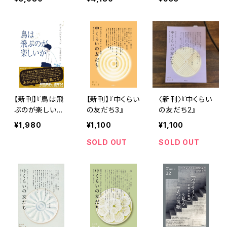
ヤン（著）、下村
作次郎（翻訳）
【新刊】『鳥は飛
【新刊】『中くらい
〈新刊〉『中くらい
ぶのが楽しいか』
の友だち3』
の友だち2』
チャン・ガンミョ
¥1,980
¥1,100
¥1,100
ン／訳：吉良佳
奈江
SOLD OUT
SOLD OUT