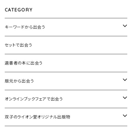
CATEGORY
キーワードから出会う
言葉：思考の種となるもの
セットで出会う
異界：日常から離れた視点
選書者の本に出会う
意志：自ら進む力
版元から出会う
解体：固定観念を壊す
荒蝦夷フェア
オンラインブックフェアで出会う
熱源：情熱を呼び起こす
クオン
本屋発の文芸誌『しししし』フェア！！
双子のライオン堂オリジナル出版物