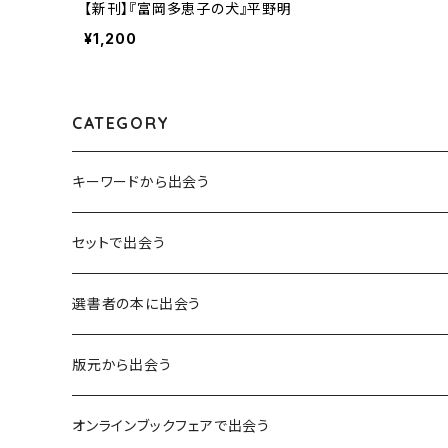
【新刊】『富岡多恵子の犬』平野明
¥1,200
CATEGORY
キーワードから出会う
言葉：思考の種となるもの
セットで出会う
異界：日常から離れた視点
選書者の本に出会う
意志：自ら進む力
版元から出会う
解体：固定観念を壊す
荒蝦夷フェア
オンラインブックフェアで出会う