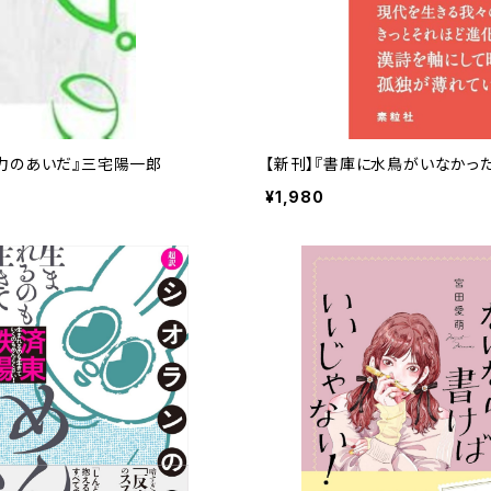
像力のあいだ』三宅陽一郎
【新刊】『書庫に水鳥がいなかっ
¥1,980