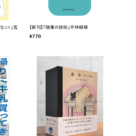
ない！』宮
【新刊】『随筆の技術』平林緑萌
¥770