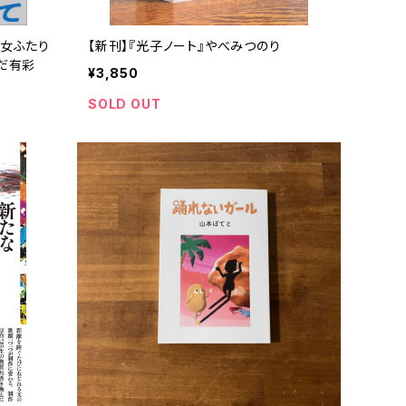
―女ふたり
【新刊】『光子ノート』やべみつのり
らだ有彩
¥3,850
SOLD OUT