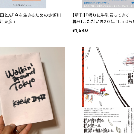
友田とん『今を生きるための赤瀬川
【新刊】『帰りに牛乳買ってきて
辻克彦』
暮らし、ただいま２０年目。』は
¥1,540