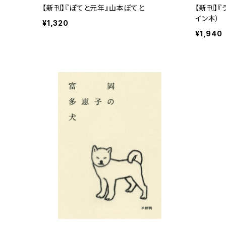
【新刊】『ぽてと元年』山本ぽてと
【新刊】
イン本）
¥1,320
¥1,940