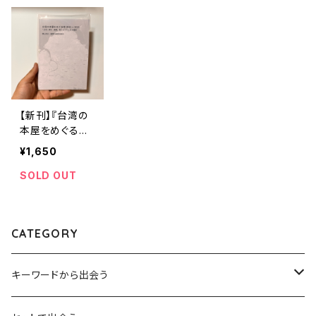
【新刊】『台湾の
本屋をめぐる旅
2015〜2026〜
¥1,650
台湾・新北・基
隆、本にまつわ
SOLD OUT
る95の場所』
CATEGORY
キーワードから出会う