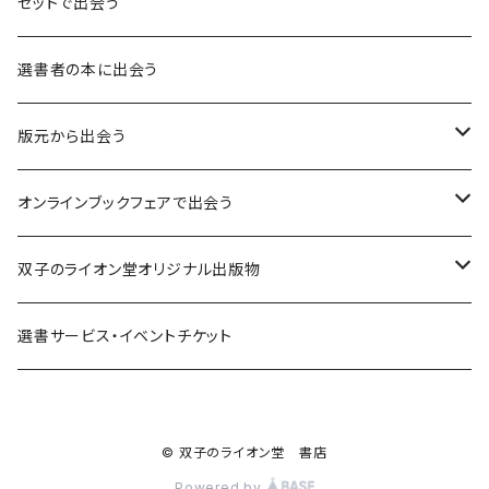
言葉：思考の種となるもの
セットで出会う
異界：日常から離れた視点
選書者の本に出会う
意志：自ら進む力
版元から出会う
解体：固定観念を壊す
荒蝦夷フェア
オンラインブックフェアで出会う
熱源：情熱を呼び起こす
クオン
本屋発の文芸誌『しししし』フェア！！
双子のライオン堂オリジナル出版物
共鳴：他者や世界とつながる
寿郎社
韓国文学フェア！！
書籍
選書サービス・イベントチケット
修復：疲れた心を整える
共和国
随筆・エッセイ本フェア！！
グッズ
© 双子のライオン堂 書店
記憶：過去と向き合う
書肆侃侃房
ZINE・同人誌フェア！！（2023年11月）
ゲーム
Powered by