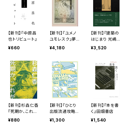
【新刊】『中原昌
【新刊】『ユメノ
【新刊】『建築の
也トリビュート』
ユモレスク』夢野
はじまり 光嶋裕
久作
介の旅とスケッ
¥660
¥4,180
¥3,520
チ2007-2024』
光嶋裕介
【新刊】杉森仁香
【新刊】『ひとり
【新刊】『本を書
『死期か、これ
出版流通攻略ガ
く』田畑書店
が』（サイン本）
イド』海猫沢めろ
¥880
¥1,300
¥1,540
ん・江藤健太郎