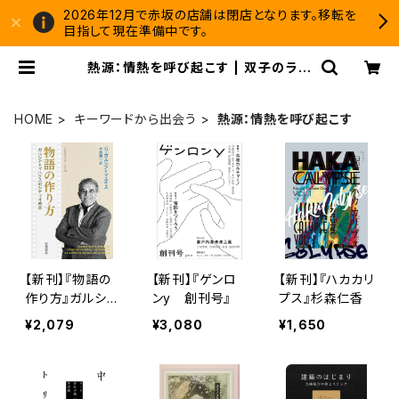
2026年12月で赤坂の店舗は閉店となります。移転を
目指して現在準備中です。
熱源：情熱を呼び起こす | 双子のライ
オン堂 書店
HOME
キーワードから出会う
熱源：情熱を呼び起こす
【新刊】『物語の
【新刊】『ゲンロ
【新刊】『ハカカリ
作り方』ガルシア
ンy 創刊号』
プス』杉森仁香
=マルケス
¥2,079
¥3,080
¥1,650