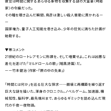
彼女は時間に関するあらゆる事物を収集する謎の大富豪〈時彫
家〉の令嬢だった。
その瞳を覗き込んだ瞬間、鳥彦は激しい殺人衝動に貫かれるー
ー
国家権力、量子人工知能を巻き込み、少年の狂気に満ちた計画が
始動する。
▼帯コメント
21世紀のロートレアモンに称讃を、そして唾棄せよ。これは凶悪な
進化を遂げた「マルドロールの歌」（暗黒詩篇）だ。
ーー竹本健治（作家・『匣の中の失楽』）
「時間とは何か」を巡る壮大な探求──崩壊と再構築を繰り返す
巨大な謎を描いた、渾身のクロニクル。ノベルゲーム、加速器、機
械知性、脳科学、最先端AIまで、あらゆるギミックを詰め込んだ現
代の千夜一夜物語。