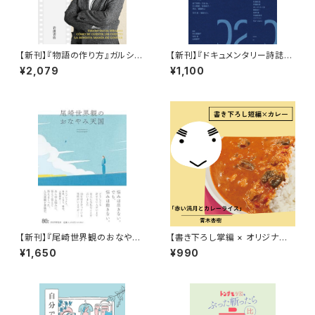
【新刊】『物語の作り方』ガルシア
【新刊】『ドキュメンタリー詩誌
=マルケス
詩あ 02: 詩を投稿しよう 書き続
¥2,079
¥1,100
けることへの、ひとつの扉』
【新刊】『尾崎世界観のおなやみ
【書き下ろし掌編 × オリジナル
天国』尾崎世界観
レトルトカレー】青木杏樹『華麗
¥1,650
¥990
に文学をすくう？「赤い満月とカ
レーライス」』