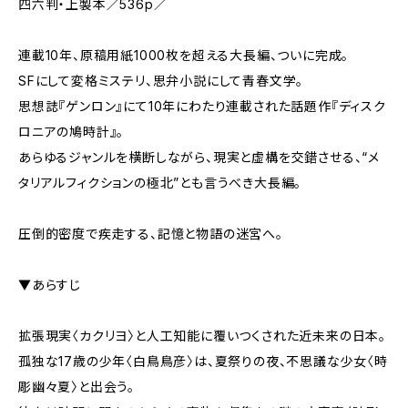
四六判・上製本／536p／
連載10年、原稿用紙1000枚を超える大長編、ついに完成。
SFにして変格ミステリ、思弁小説にして青春文学。
思想誌『ゲンロン』にて10年にわたり連載された話題作『ディスク
ロニアの鳩時計』。
あらゆるジャンルを横断しながら、現実と虚構を交錯させる、“メ
タリアルフィクションの極北”とも言うべき大長編。
圧倒的密度で疾走する、記憶と物語の迷宮へ。
▼あらすじ
拡張現実〈カクリヨ〉と人工知能に覆いつくされた近未来の日本。
孤独な17歳の少年〈白鳥鳥彦〉は、夏祭りの夜、不思議な少女〈時
彫幽々夏〉と出会う。