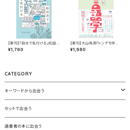
【新刊】『自分で名付ける』松田
【新刊】大山祐亮『トンデモ学説
青子
をぶった斬ったら比較言語学の
¥1,760
¥1,980
入門書になった件：激論十番勝
負』
CATEGORY
キーワードから出会う
言葉：思考の種となるもの
セットで出会う
異界：日常から離れた視点
選書者の本に出会う