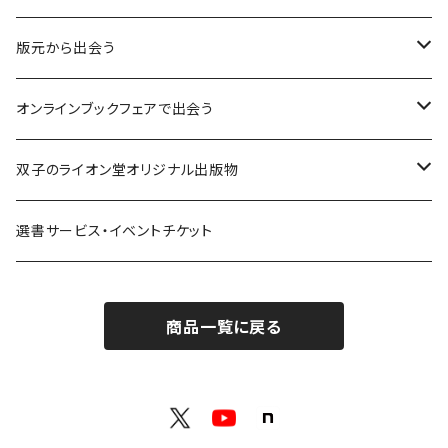
意志：自ら進む力
版元から出会う
解体：固定観念を壊す
荒蝦夷フェア
オンラインブックフェアで出会う
熱源：情熱を呼び起こす
クオン
本屋発の文芸誌『しししし』フェア！！
双子のライオン堂オリジナル出版物
共鳴：他者や世界とつながる
寿郎社
韓国文学フェア！！
書籍
選書サービス・イベントチケット
修復：疲れた心を整える
共和国
随筆・エッセイ本フェア！！
グッズ
商品一覧に戻る
記憶：過去と向き合う
書肆侃侃房
ZINE・同人誌フェア！！（2023年11月）
ゲーム
余白：答えを出さない時間
ネコノス
詩歌フェア！！（2023年10月）
文学ブランド：odradek