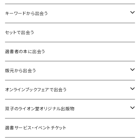
キーワードから出会う
言葉：思考の種となるもの
セットで出会う
異界：日常から離れた視点
選書者の本に出会う
意志：自ら進む力
版元から出会う
解体：固定観念を壊す
荒蝦夷フェア
オンラインブックフェアで出会う
熱源：情熱を呼び起こす
クオン
本屋発の文芸誌『しししし』フェア！！
双子のライオン堂オリジナル出版物
共鳴：他者や世界とつながる
寿郎社
韓国文学フェア！！
書籍
選書サービス・イベントチケット