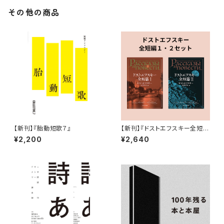
その他の商品
【新刊】『胎動短歌７』
【新刊】『ドストエフスキー全短
編 ２冊セット』
¥2,200
¥2,640