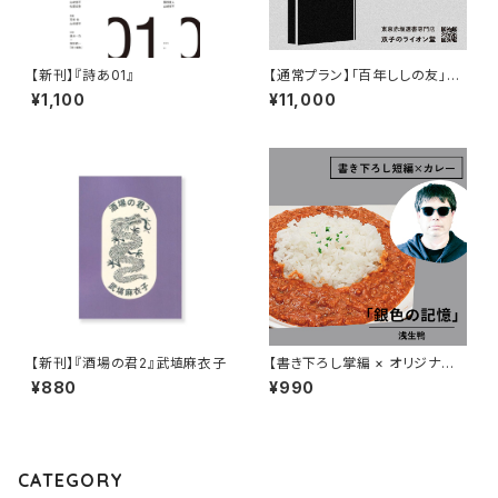
【新刊】『詩あ01』
【通常プラン】「百年ししの友」第
６期（2026/08/01〜2027/7/3
¥1,100
¥11,000
1）
【新刊】『酒場の君2』武埴麻衣子
【書き下ろし掌編 × オリジナル
レトルトカレー】浅生鴨『華麗に
¥880
¥990
文学をすくう？「銀色の記憶」』
CATEGORY