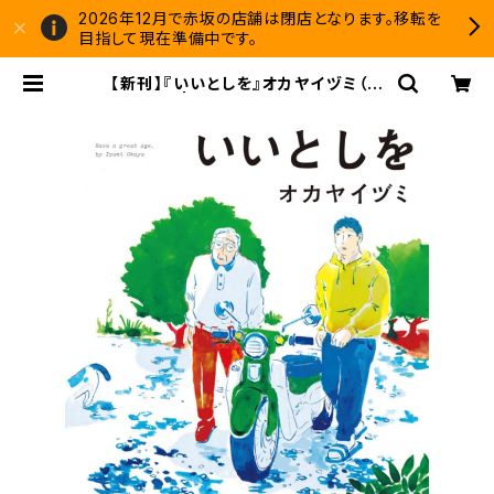
2026年12月で赤坂の店舗は閉店となります。移転を
目指して現在準備中です。
【新刊】『いいとしを』オカヤイヅミ（サ
イン本） | 双子のライオン堂 書店