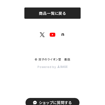
修復：疲れた心を整える
共和国
随筆・エッセイ本フェア！！
グッズ
商品一覧に戻る
記憶：過去と向き合う
書肆侃侃房
ZINE・同人誌フェア！！（2023年11月）
ゲーム
余白：答えを出さない時間
ネコノス
詩歌フェア！！（2023年10月）
文学ブランド：odradek
代わりに読む人
本屋本フェア！！（2023年9月）
【小説×レトルトカレー】華麗に文学をすくう？
© 双子のライオン堂 書店
H .A.Bookstore
百書店
Powered by
本の雑誌
SFフェア（2024年5月）
十七時退勤社
入門書フェア！！（2024年9月）
ショップに質問する
港の人