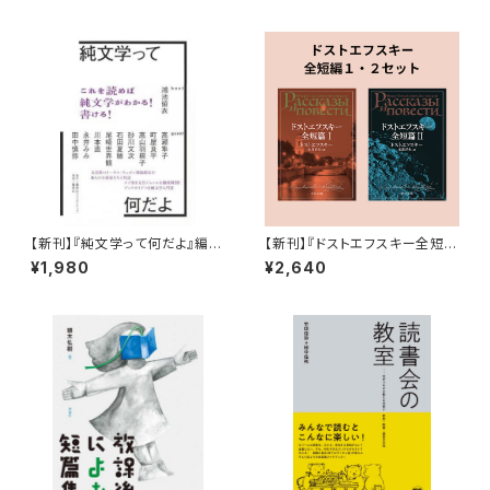
【新刊】『純文学って何だよ』編・
【新刊】『ドストエフスキー全短
鴻池留衣
編 ２冊セット』
¥1,980
¥2,640