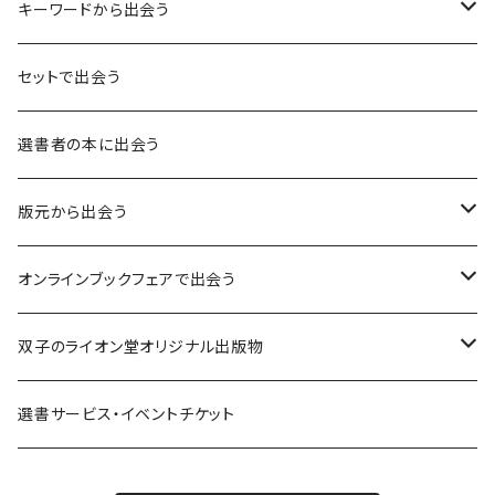
キーワードから出会う
言葉：思考の種となるもの
セットで出会う
異界：日常から離れた視点
選書者の本に出会う
意志：自ら進む力
版元から出会う
解体：固定観念を壊す
荒蝦夷フェア
オンラインブックフェアで出会う
熱源：情熱を呼び起こす
クオン
本屋発の文芸誌『しししし』フェア！！
双子のライオン堂オリジナル出版物
共鳴：他者や世界とつながる
寿郎社
韓国文学フェア！！
書籍
選書サービス・イベントチケット
修復：疲れた心を整える
共和国
随筆・エッセイ本フェア！！
グッズ