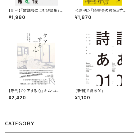
【新刊】『放課後によむ短篇集』
＜新刊＞『読書会の教室』竹田
選・頭木弘樹
信弥・田中佳祐（刊行：晶文社）
¥1,980
¥1,870
【新刊】『ケアする心』キム・ユダ
【新刊】『詩あ01』
ム、小山内園子【訳】
¥2,420
¥1,100
CATEGORY