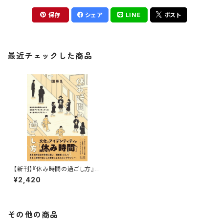
保存
シェア
LINE
ポスト
最近チェックした商品
【新刊】『休み時間の過ごし方』團
康晃
¥2,420
その他の商品