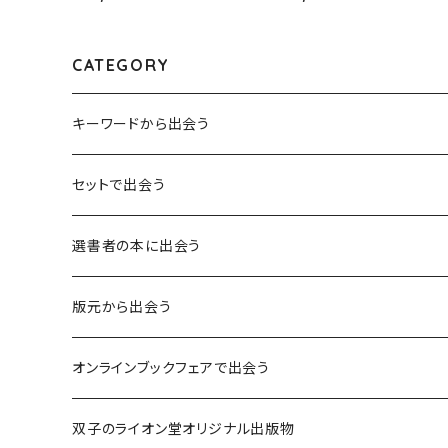
続けることへの、ひとつの扉』
ックスと差別と』二村ヒトシ
CATEGORY
キーワードから出会う
言葉：思考の種となるもの
セットで出会う
異界：日常から離れた視点
選書者の本に出会う
意志：自ら進む力
版元から出会う
解体：固定観念を壊す
荒蝦夷フェア
オンラインブックフェアで出会う
熱源：情熱を呼び起こす
クオン
本屋発の文芸誌『しししし』フェア！！
双子のライオン堂オリジナル出版物