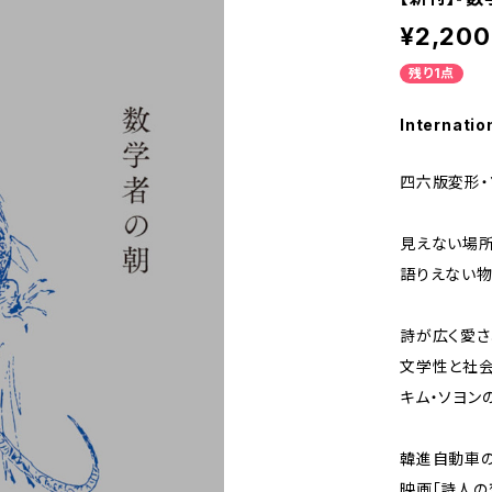
¥2,200
残り1点
Internatio
四六版変形・
見えない場所
語りえない
詩が広く愛さ
文学性と社会
キム・ソヨン
韓進自動車の
映画「詩人の