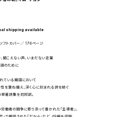
nal shipping available
ソフトカバー／ 176ページ
、聞こえない声、いまだない言葉
物語のために
れている韓国において
性を兼ね備え、深く心に刻まれる詩を紡ぐ
の単著詩集を初邦訳。
労働者の闘争に寄り添って書かれた「主導者」、
恋」で朗読された「だから」など、49編を収録。