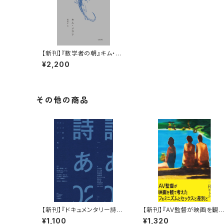
【新刊】『数学者の朝』キム・ソ
ヨン
¥2,200
その他の商品
【新刊】『ドキュメンタリー詩誌
【新刊】『AV監督が映画を観
詩あ 02: 詩を投稿しよう 書き
考えた考えたフェミニズムと
¥1,100
¥1,320