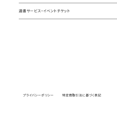
共鳴：他者や世界とつながる
寿郎社
韓国文学フェア！！
書籍
選書サービス・イベントチケット
修復：疲れた心を整える
共和国
随筆・エッセイ本フェア！！
グッズ
記憶：過去と向き合う
書肆侃侃房
ZINE・同人誌フェア！！（2023年11月）
ゲーム
余白：答えを出さない時間
ネコノス
詩歌フェア！！（2023年10月）
文学ブランド：odradek
代わりに読む人
本屋本フェア！！（2023年9月）
【小説×レトルトカレー】華麗に文学をすくう？
H .A.Bookstore
百書店
プライバシーポリシー
特定商取引法に基づく表記
本の雑誌
SFフェア（2024年5月）