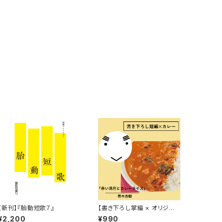
【新刊】『胎動短歌７』
【書き下ろし掌編 × オリジナ
ルレトルトカレー】青木杏樹
¥2,200
¥990