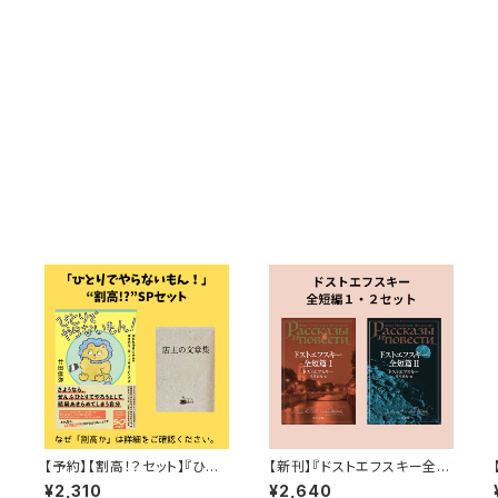
て
【予約】【割高！？セット】『ひと
【新刊】『ドストエフスキー全短
セ
りでやらないもん！ー「誘われ
編 ２冊セット』
¥2,310
¥2,640