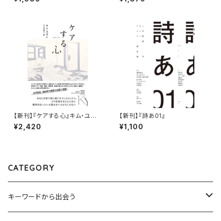
【新刊】『ケアする心』キム・ユダ
【新刊】『詩あ01』
ム、小山内園子【訳】
¥2,420
¥1,100
CATEGORY
キーワードから出会う