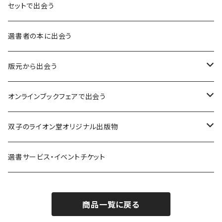
言葉：思考の種となるもの
セットで出会う
異界：日常から離れた視点
選書者の本に出会う
意志：自ら進む力
版元から出会う
解体：固定観念を壊す
荒蝦夷フェア
オンラインブックフェアで出会う
熱源：情熱を呼び起こす
クオン
本屋発の文芸誌『しししし』フェア！！
双子のライオン堂オリジナル出版物
共鳴：他者や世界とつながる
寿郎社
韓国文学フェア！！
書籍
選書サービス・イベントチケット
修復：疲れた心を整える
共和国
随筆・エッセイ本フェア！！
グッズ
商品一覧に戻る
記憶：過去と向き合う
書肆侃侃房
ZINE・同人誌フェア！！（2023年11月）
ゲーム