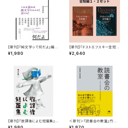
【新刊】『純文学って何だよ』編・
【新刊】『ドストエフスキー全短
鴻池留衣
編 ２冊セット』
¥1,980
¥2,640
【新刊】『放課後によむ短篇集』
＜新刊＞『読書会の教室』竹田
選・頭木弘樹
信弥・田中佳祐（刊行：晶文社）
¥1,980
¥1,870