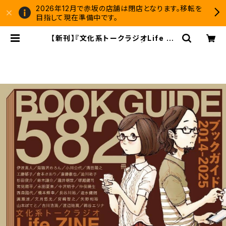
2026年12月で赤坂の店舗は閉店となります。移転を
目指して現在準備中です。
【新刊】『文化系トークラジオLife ZI
NE~ブックガイド582冊』 | 双子のラ
イオン堂 書店