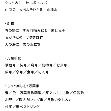
うつせみし 神に堪へねば
山吹の 立ちよそひたる 山清水
・別格
春の野に すみれ摘みにと 来し我そ
我がやどの いささ群竹
天の海に 雲の波立ち
・万葉新聞
歌垣号／装号／鳥号／動物号／七夕号
夢号／恋号／食号／防人号
・もっと楽しむ！万葉集
音／色／万葉鳥歌図鑑／原文おもしろ歌／伝説歌
お呪い／歌人別ソング集／長歌の楽しみ方
枕詞／裏ベストソング