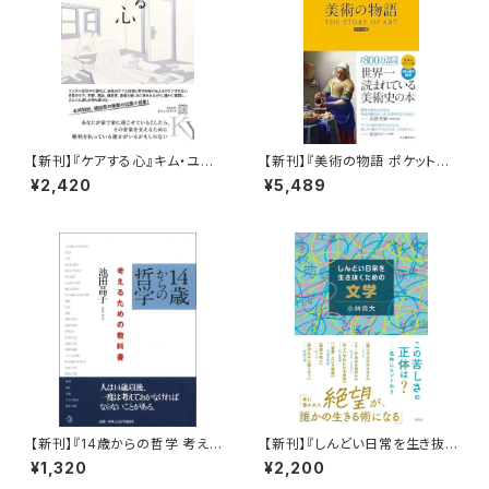
【新刊】『ケアする心』キム・ユダ
【新刊】『美術の物語 ポケット版』
ム、小山内園子【訳】
エルンスト・H・ゴンブリッチ
¥2,420
¥5,489
【新刊】『14歳からの哲学 考える
【新刊】『しんどい日常を生き抜く
ための教科書』池田晶子
ための文学』小林真大
¥1,320
¥2,200