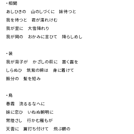
・相聞
あしひきの 山のしづくに 妹待つと
我を待つと 君が濡れけむ
我が里に 大雪降れり
我が岡の おかみに言ひて 降らしめし
・装
我が背子が かざしの萩に 置く露を
しらぬひ 筑紫の綿は 身に着けて
振分の 髪を短み
・鳥
春霞 流るるなへに
妹に恋ひ いねぬ朝明に
常陸さし 行かむ雁もが
天雲に 翼打ち付けて 飛ぶ鶴の