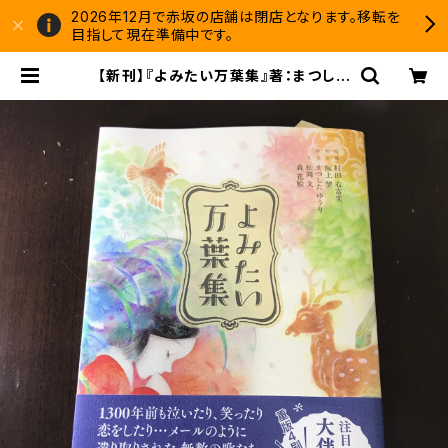
2026年12月で赤坂の店舗は閉店となります。移転を
目指して現在準備中です。
【新刊】『よみたい万葉集』著：まつした
ゆうり、松岡文、森花絵（版元：西日本
出版社） | 双子のライオン堂 書店