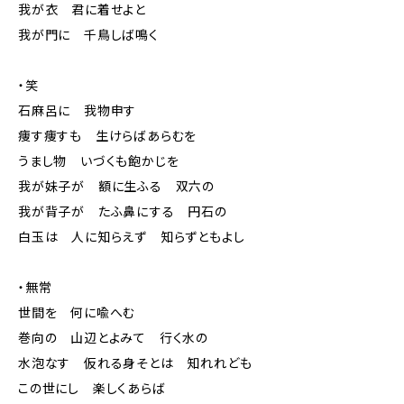
我が衣 君に着せよと
我が門に 千鳥しば鳴く
・笑
石麻呂に 我物申す
痩す痩すも 生けらばあらむを
うまし物 いづくも飽かじを
我が妹子が 額に生ふる 双六の
我が背子が たふ鼻にする 円石の
白玉は 人に知らえず 知らずともよし
・無常
世間を 何に喩へむ
巻向の 山辺とよみて 行く水の
水泡なす 仮れる身そとは 知れれども
この世にし 楽しくあらば