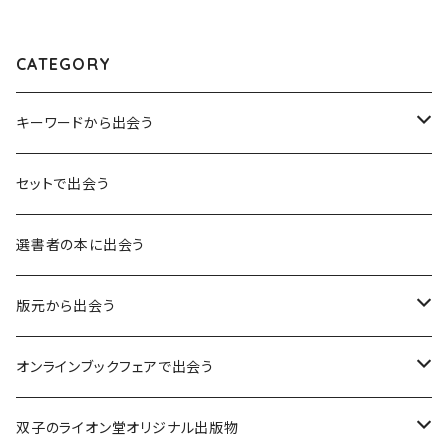
CATEGORY
キーワードから出会う
言葉：思考の種となるもの
セットで出会う
異界：日常から離れた視点
選書者の本に出会う
意志：自ら進む力
版元から出会う
解体：固定観念を壊す
荒蝦夷フェア
オンラインブックフェアで出会う
熱源：情熱を呼び起こす
クオン
本屋発の文芸誌『しししし』フェア！！
双子のライオン堂オリジナル出版物