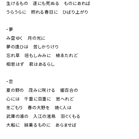
生けるもの 遂にも死ぬる ものにあれば
うらうらに 照れる春日に ひばり上がり
・夢
み空ゆく 月の光に
夢の逢ひは 苦しかりけり
忘れ草 垣もしみみに 植ゑたれど
相思はず 君はあるらし
・恋
夏の野の 茂みに咲ける 姫百合の
心には 千重に百重に 思へれど
冬ごもり 春の大野を 焼く人は
武庫の浦の 入江の渚鳥 羽ぐくもる
大船に 妹乗るものに あらませば