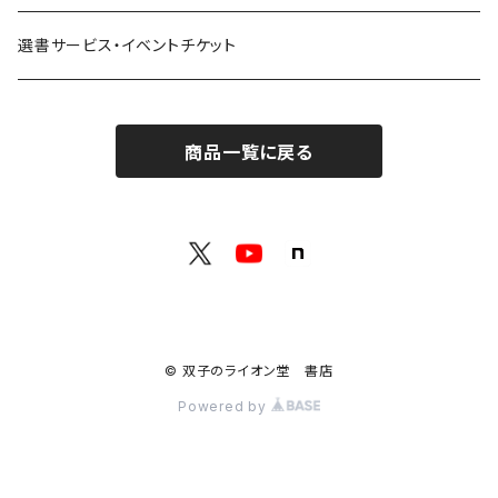
共鳴：他者や世界とつながる
寿郎社
韓国文学フェア！！
書籍
選書サービス・イベントチケット
修復：疲れた心を整える
共和国
随筆・エッセイ本フェア！！
グッズ
商品一覧に戻る
記憶：過去と向き合う
書肆侃侃房
ZINE・同人誌フェア！！（2023年11月）
ゲーム
余白：答えを出さない時間
ネコノス
詩歌フェア！！（2023年10月）
文学ブランド：odradek
代わりに読む人
本屋本フェア！！（2023年9月）
【小説×レトルトカレー】華麗に文学をすくう？
© 双子のライオン堂 書店
H .A.Bookstore
百書店
Powered by
本の雑誌
SFフェア（2024年5月）