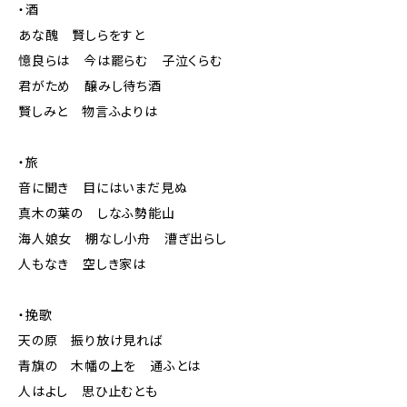
・酒
あな醜 賢しらをすと
憶良らは 今は罷らむ 子泣くらむ
君がため 醸みし待ち酒
賢しみと 物言ふよりは
・旅
音に聞き 目にはいまだ見ぬ
真木の葉の しなふ勢能山
海人娘女 棚なし小舟 漕ぎ出らし
人もなき 空しき家は
・挽歌
天の原 振り放け見れば
青旗の 木幡の上を 通ふとは
人はよし 思ひ止むとも