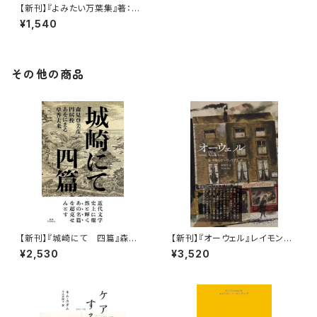
【新刊】『よみたい万葉集』著：ま
つしたゆうり、松岡文、森花絵
¥1,540
（版元：西日本出版社）
その他の商品
【新刊】『城崎にて 四篇』森見
【新刊】『オーウェル』レイモンド・
登美彦・円居挽・あをにまる・草
ウィリアムズ
¥2,530
¥3,520
香去来（サイン本）