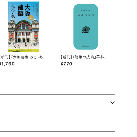
【新刊】『大阪建築 みる・ある
【新刊】『随筆の技術』平林緑
く・かたる』
萌
¥1,760
¥770