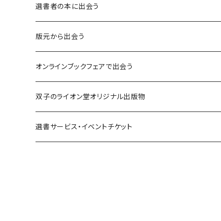
異界：日常から離れた視点
選書者の本に出会う
意志：自ら進む力
版元から出会う
解体：固定観念を壊す
荒蝦夷フェア
オンラインブックフェアで出会う
熱源：情熱を呼び起こす
クオン
本屋発の文芸誌『しししし』フェア！！
双子のライオン堂オリジナル出版物
共鳴：他者や世界とつながる
寿郎社
韓国文学フェア！！
書籍
選書サービス・イベントチケット
修復：疲れた心を整える
共和国
随筆・エッセイ本フェア！！
グッズ
記憶：過去と向き合う
書肆侃侃房
ZINE・同人誌フェア！！（2023年11月）
ゲーム
余白：答えを出さない時間
ネコノス
詩歌フェア！！（2023年10月）
文学ブランド：odradek