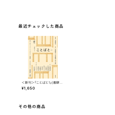
最近チェックした商品
＜新刊＞『ことばと1』(書肆侃
侃房)
¥1,650
その他の商品