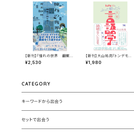
【新刊】『憧れの世界 ――翻案小
【新刊】大山祐亮『トンデモ学
説を書く』青木淳悟
説をぶった斬ったら比較言語
¥2,530
¥1,980
学の入門書になった件：激論
十番勝負』
CATEGORY
キーワードから出会う
言葉：思考の種となるもの
セットで出会う