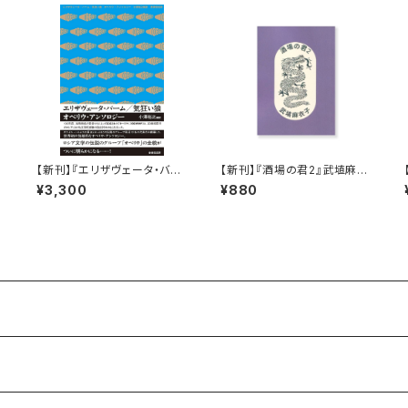
【新刊】『エリザヴェータ・バー
【新刊】『酒場の君2』武埴麻衣
ム／気狂い狼 オベリウ・アン
子
¥3,300
¥880
ソロジー』