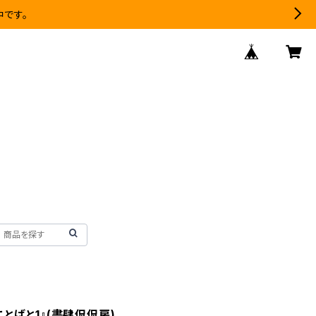
中です。
とばと1』(書肆侃侃房)