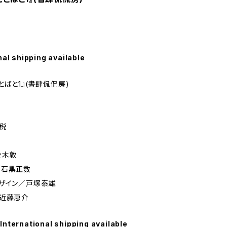
nal shipping available
とばと1』(書肆侃侃房)
＋税
々木敦
／石黒正数
ザイン／戸塚泰雄
／近藤恵介
International shipping available