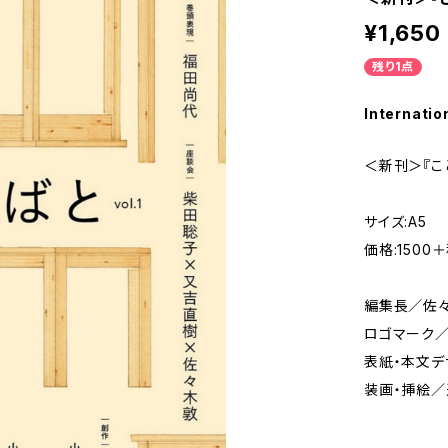
¥1,650
残り1点
Internatio
＜新刊＞『こ
サイズ:A5
価格:1500
編集長／佐
ロゴマーク
表紙・本文デ
装画・挿絵