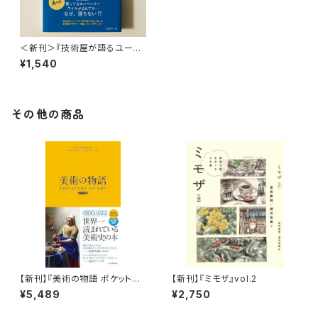
＜新刊＞『技術屋が語るユーザ
ーとオーナーのためのエレベー
¥1,540
ター読本』著：鈴木孝夫 （刊行：
ころから株式会社）
その他の商品
【新刊】『美術の物語 ポケット版』
【新刊】『ミモザ』vol.2
エルンスト・H・ゴンブリッチ
¥5,489
¥2,750