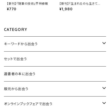
【新刊】『随筆の技術』平林緑萌
【新刊】『生まれるのも生きていく
のもめんどくさい！超訳シオラン
¥770
¥1,980
の言葉』済東鉄腸（サイン本）
CATEGORY
キーワードから出会う
言葉：思考の種となるもの
セットで出会う
異界：日常から離れた視点
選書者の本に出会う
意志：自ら進む力
版元から出会う
解体：固定観念を壊す
荒蝦夷フェア
オンラインブックフェアで出会う