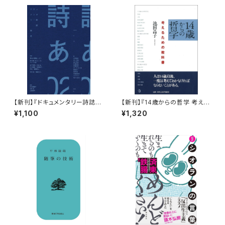
【新刊】『ドキュメンタリー詩誌
【新刊】『14歳からの哲学 考える
詩あ 02: 詩を投稿しよう 書き続
ための教科書』池田晶子
¥1,100
¥1,320
けることへの、ひとつの扉』