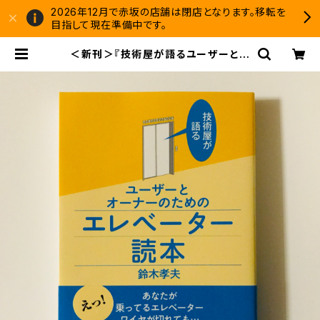
2026年12月で赤坂の店舗は閉店となります。移転を
目指して現在準備中です。
＜新刊＞『技術屋が語るユーザーとオ
ーナーのためのエレベーター読本』
著：鈴木孝夫 （刊行：ころから株式会
社） | 双子のライオン堂 書店