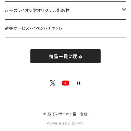
熱源：情熱を呼び起こす
クオン
本屋発の文芸誌『しししし』フェア！！
双子のライオン堂オリジナル出版物
共鳴：他者や世界とつながる
寿郎社
韓国文学フェア！！
書籍
選書サービス・イベントチケット
修復：疲れた心を整える
共和国
随筆・エッセイ本フェア！！
グッズ
商品一覧に戻る
記憶：過去と向き合う
書肆侃侃房
ZINE・同人誌フェア！！（2023年11月）
ゲーム
余白：答えを出さない時間
ネコノス
詩歌フェア！！（2023年10月）
文学ブランド：odradek
代わりに読む人
本屋本フェア！！（2023年9月）
【小説×レトルトカレー】華麗に文学をすくう？
© 双子のライオン堂 書店
H .A.Bookstore
百書店
Powered by