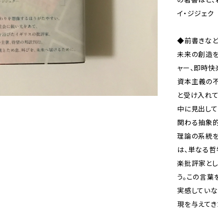
イ・ジジェク
◆前書きな
未来の創造を
ャー、即時快
資本主義の不
と受け入れて
中に見出して
関わる抽象的
理論の系統
は、単なる哲
楽批評家とし
う。この言葉
実感していな
現を与えてき