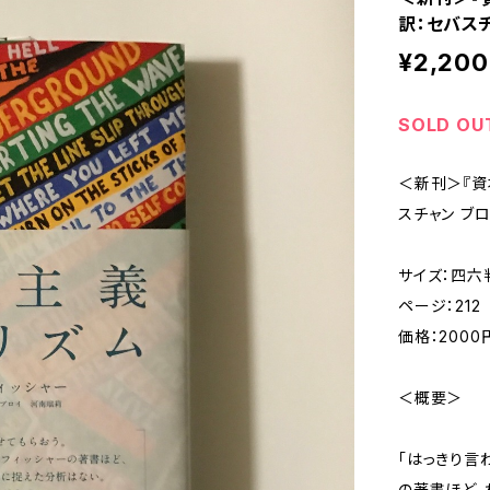
訳：セバスチ
¥2,200
SOLD OU
＜新刊＞『資
スチャン ブロ
サイズ：四六判
ページ：212
価格：2000
＜概要＞
「はっきり言
の著書ほど、