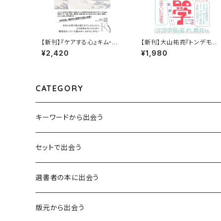
【新刊】『ケアする心』キム・ユ
【新刊】大山祐亮『トンデモ学
ダム、小山内園子【訳】
説をぶった斬ったら比較言語
¥2,420
¥1,980
学の入門書になった件：激論
十番勝負』
CATEGORY
キーワードから出会う
言葉：思考の種となるもの
セットで出会う
異界：日常から離れた視点
選書者の本に出会う
意志：自ら進む力
版元から出会う