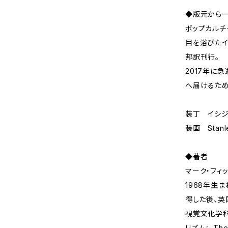
◆版元から
ポップカルチ
目を浴びたイ
邦訳刊行。
2017年に
へ届けるため
装丁 イシジ
装画 Stanl
◆著者
マーク・フィッ
1968年生
得した後、英
視覚文化学科
リズム』、The R