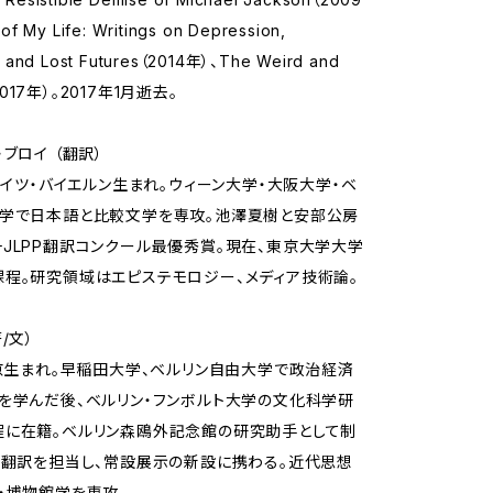
of My Life: Writings on Depression,
 and Lost Futures（2014年）、The Weird and
（2017年）。2017年1月逝去。
ブロイ （翻訳）
南ドイツ・バイエルン生まれ。ウィーン大学・大阪大学・ベ
大学で日本語と比較文学を専攻。池澤夏樹と安部公房
JLPP翻訳コンクール最優秀賞。現在、東京大学大学
程。研究領域はエピステモロジー、メディア技術論。
/文）
東京生まれ。早稲田大学、ベルリン自由大学で政治経済
を学んだ後、ベルリン・フンボルト大学の文化科学研
程に在籍。ベルリン森鴎外記念館の研究助手として制
・翻訳を担当し、常設展示の新設に携わる。近代思想
・博物館学を専攻。