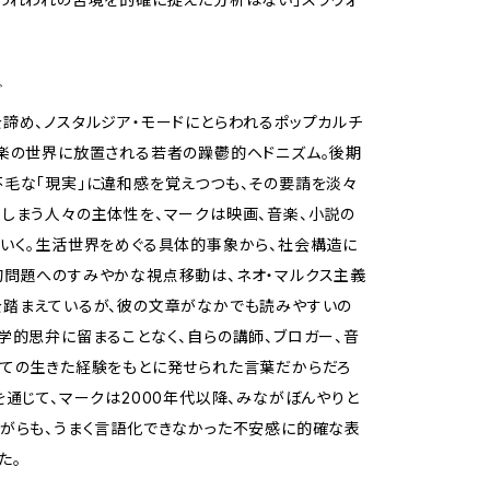
ど
諦め、ノスタルジア・モードにとらわれるポップカルチ
楽の世界に放置される若者の躁鬱的ヘドニズム。後期
毛な「現実」に違和感を覚えつつも、その要請を淡々
しまう人々の主体性を、マークは映画、音楽、小説の
いく。生活世界をめぐる具体的事象から、社会構造に
問題へのすみやかな視点移動は、ネオ・マルクス主義
を踏まえているが、彼の文章がなかでも読みやすいの
学的思弁に留まることなく、自らの講師、ブロガー、音
ての生きた経験をもとに発せられた言葉だからだろ
を通じて、マークは2000年代以降、みながぼんやりと
がらも、うまく言語化できなかった不安感に的確な表
た。