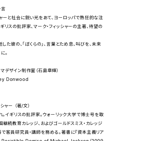
一言
ャーと社会に鋭い光をあて、ヨーロッパで熱狂的な注
ギリスの批評家、マーク・フィッシャーの主著、待望の
急逝した彼の、「ぼくらの」、言葉とため息、叫びを、未来
に。
マデザイン制作室（石島章輝）
ey Donwood
シャー （著/文）
まれ。イギリスの批評家。ウォーリック大学で博士号を取
国継続教育カレッジ、およびゴールドスミス・カレッジ
で客員研究員・講師を務める。著書に『資本主義リア
esistible Demise of Michael Jackson（2009