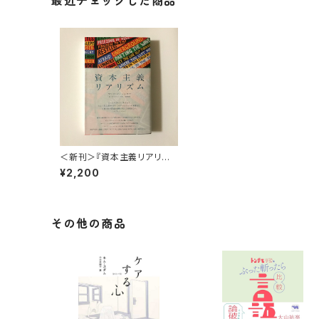
最近チェックした商品
＜新刊＞『資本主義リアリズ
ム』著：マーク フィッシャー 、
¥2,200
訳：セバスチャン ブロイ 、河南
瑠莉 (版元：堀之内出版)
その他の商品