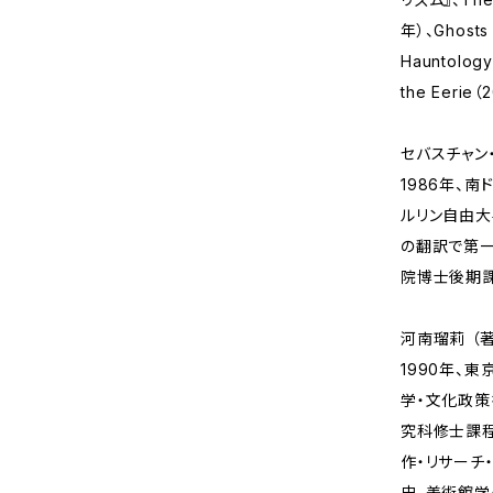
年）、Ghosts 
Hauntology
the Eerie
セバスチャン・
1986年、
ルリン自由
の翻訳で第一
院博士後期課
河南瑠莉 （著
1990年、
学・文化政策
究科修士課
作・リサーチ
史、美術館学