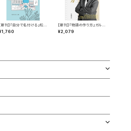
【新刊】『自分で名付ける』松田
【新刊】『物語の作り方』ガルシ
青子
ア=マルケス
¥1,760
¥2,079