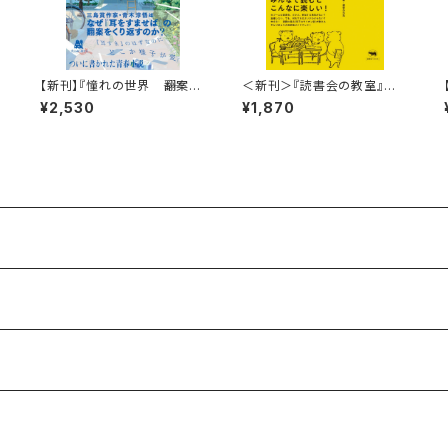
【新刊】『憧れの世界 ――翻案小
＜新刊＞『読書会の教室』竹
説を書く』青木淳悟
田信弥・田中佳祐（刊行：晶文
¥2,530
¥1,870
社）