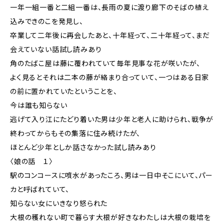
一年一組一番と二組一番は、長雨の夏に渡り廊下のそばの植え
込みできのこを発見し、
卒業して二年後に再会したあと、十年経って、二十年経って、まだ
会えていない話試し読みあり
角のたばこ屋は藤に覆われていて毎年見事な花が咲いたが、
よく見るとそれは二本の藤が絡まり合っていて、一つはある日家
の前に置かれていたということを、
今は誰も知らない
逃げて入り江にたどり着いた男は少年と老人に助けられ、戦争が
終わってからもその集落に住み続けたが、
ほとんど少年としか話さなかった試し読みあり
〈娘の話 １〉
駅のコンコースに噴水があったころ、男は一日中そこにいて、パー
カと呼ばれていて、
知らない女にいきなり怒られた
大根の穫れない町で暮らす大根が好きなわたしは大根の栽培を