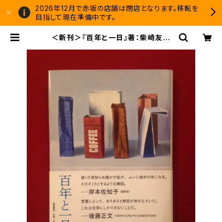
2026年12月で赤坂の店舗は閉店となります。移転を
目指して現在準備中です。
＜新刊＞『百年と一日』著：柴崎友香
（筑摩書房） | 双子のライオン堂 書
店