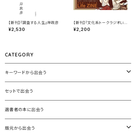
【新刊】『調査する人生』岸政彦
【新刊】『文化系トークラジオLif
e ZINE~ブックガイド582冊』
¥2,530
¥2,200
CATEGORY
キーワードから出会う
言葉：思考の種となるもの
セットで出会う
異界：日常から離れた視点
選書者の本に出会う
意志：自ら進む力
版元から出会う