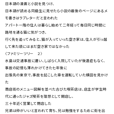
日本語の漫画と小説を見つけ、
日本語が読める同級生に見せたら小説の最後のページにあるメ
モ書きはラブレターだと言われた
アパート一階の住人は暮らし始めて二年経って毎日同じ時間に
路地を通る猫に気がつき、
行く先を追ってみると、猫が入っていった空き家は、住人が引っ越
して来た頃にはまだ空き家ではなかった
〈ファミリーツリー ２〉
水島は交通事故に遭い、しばらく入院していたが後遺症もなく、
事故の記憶も薄れかけてきた七年後に
出張先の東京で、事故を起こした車を運転していた横田を見かけ
た
商店街のメニュー図解を並べた古びた喫茶店は、店主が学生時
代に通ったジャズ喫茶を理想として開店し、
三十年近く営業して閉店した
兄弟は仲がいいと言われて育ち、兄は勉強をするために街を出