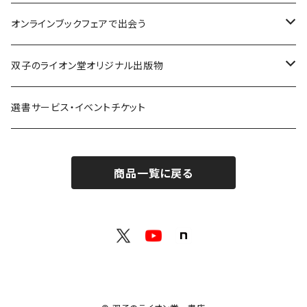
解体：固定観念を壊す
荒蝦夷フェア
オンラインブックフェアで出会う
熱源：情熱を呼び起こす
クオン
本屋発の文芸誌『しししし』フェア！！
双子のライオン堂オリジナル出版物
共鳴：他者や世界とつながる
寿郎社
韓国文学フェア！！
書籍
選書サービス・イベントチケット
修復：疲れた心を整える
共和国
随筆・エッセイ本フェア！！
グッズ
商品一覧に戻る
記憶：過去と向き合う
書肆侃侃房
ZINE・同人誌フェア！！（2023年11月）
ゲーム
余白：答えを出さない時間
ネコノス
詩歌フェア！！（2023年10月）
文学ブランド：odradek
代わりに読む人
本屋本フェア！！（2023年9月）
【小説×レトルトカレー】華麗に文学をすくう？