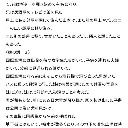
て、弟はギターを弾き始めて有名になり、
兄は居酒屋のテレビで弟を見た
屋上にある部屋を探して住んだ山本は、また別の屋上やバルコニ
ーの広い部屋に移り住み、
また別の部屋に移り、女がいたこともあったし、隣人と話したこと
もあった
〈娘の話 ３〉
国際空港には出発を待つ女学生たちがいて、子供を連れた夫婦
がいて、父親に見送られる娘がいて、
国際空港になる前にもそこから飛行機で飛び立った男がいた
バスに乗って砂漠に行った姉は携帯が通じたので砂漠の写真を
妹に送り、妹は以前訪れた砂漠のことを考えた
雪が積もらない町にある日大雪が降り続き、家を抜け出した子供
は公園で黒い犬を見かけ、
その直後に同級生から名前を呼ばれた
地下街にはたいてい噴水が数多くあり、その地下の噴水広場は待