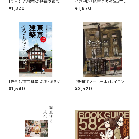
【新刊】『AV監督が映画を観て考
＜新刊＞『読書会の教室』竹田
えた考えたフェミニズムとセック
信弥・田中佳祐（刊行：晶文社）
¥1,320
¥1,870
スと差別と』二村ヒトシ
【新刊】『東京建築 みる・あるく・
【新刊】『オーウェル』レイモンド・
かたる』
ウィリアムズ
¥1,540
¥3,520