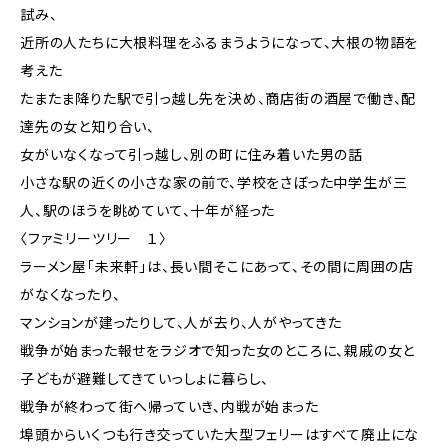
試み、
近所の人たちに大根料理をふるまうようになって、大根の物語を
考えた
たまたま降りた駅で引っ越し先を決め、商店街の酒屋で働き、配
達先の女と知り合い、
女がいなくなって引っ越し、別の町に住み着いた男の話
小さな駅の近くの小さな家の前で、学校をさぼった中学生が三
人、駅のほうを眺めていて、十年が経った
〈ファミリーツリー １〉
ラーメン屋「未来軒」は、長い間そこにあって、その間に周囲の店
がなくなったり、
マンションが建ったりして、人が去り、人がやってきた
戦争が始まった報せをラジオで知った女のところに、親戚の女と
子どもが避難してきていっしょに暮らし、
戦争が終わって街へ帰っていき、内戦が始まった
埠頭からいくつも行き交っていた大型フェリーはすべて廃止にな