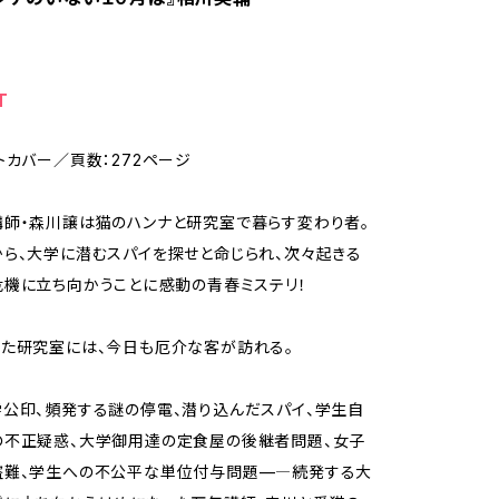
T
トカバー／頁数：272ページ
師・森川譲は猫のハンナと研究室で暮らす変わり者。
ら、大学に潜むスパイを探せと命じられ、次々起きる
機に立ち向かうことに――感動の青春ミステリ！
た研究室には、今日も厄介な客が訪れる。
公印、頻発する謎の停電、潜り込んだスパイ、学生自
の不正疑惑、大学御用達の定食屋の後継者問題、女子
盗難、学生への不公平な単位付与問題—―続発する大