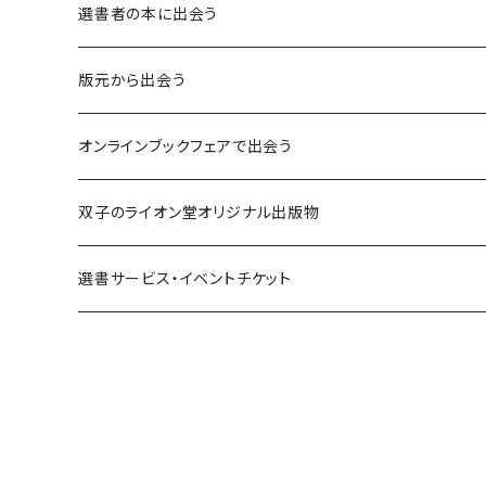
異界：日常から離れた視点
選書者の本に出会う
意志：自ら進む力
版元から出会う
解体：固定観念を壊す
荒蝦夷フェア
オンラインブックフェアで出会う
熱源：情熱を呼び起こす
クオン
本屋発の文芸誌『しししし』フェア！！
双子のライオン堂オリジナル出版物
共鳴：他者や世界とつながる
寿郎社
韓国文学フェア！！
書籍
選書サービス・イベントチケット
修復：疲れた心を整える
共和国
随筆・エッセイ本フェア！！
グッズ
記憶：過去と向き合う
書肆侃侃房
ZINE・同人誌フェア！！（2023年11月）
ゲーム
余白：答えを出さない時間
ネコノス
詩歌フェア！！（2023年10月）
文学ブランド：odradek