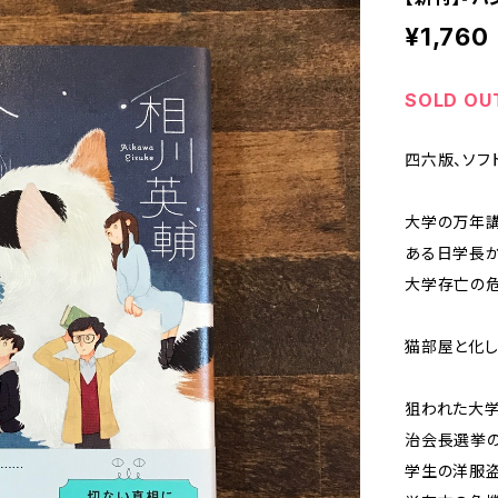
¥1,760
SOLD OU
四六版、ソフ
大学の万年講
ある日学長か
大学存亡の危
猫部屋と化し
狙われた大学
治会長選挙
学生の洋服