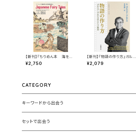
【新刊】『ちりめん本 海を渡
【新刊】『物語の作り方』ガル
った日本昔ばなし』
ア=マルケス
¥2,750
¥2,079
CATEGORY
キーワードから出会う
言葉：思考の種となるもの
セットで出会う