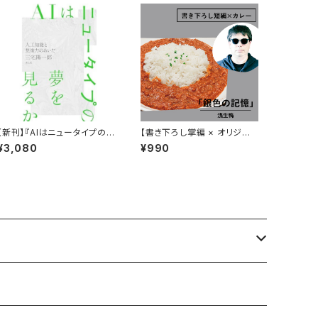
【新刊】『AIはニュータイプの
【書き下ろし掌編 × オリジナ
夢を見るか: 人工知能と想像
ルレトルトカレー】浅生鴨『華
¥3,080
¥990
力のあいだ』三宅陽一郎
麗に文学をすくう？「銀色の記
憶」』