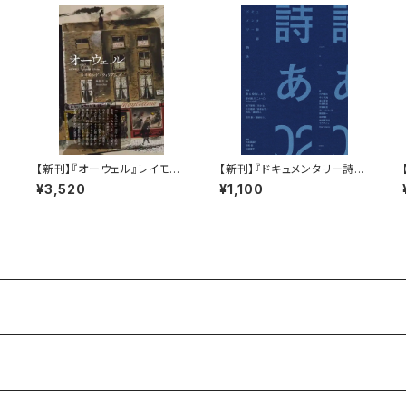
シ
【新刊】『オーウェル』レイモン
【新刊】『ドキュメンタリー詩誌
ド・ウィリアムズ
詩あ 02: 詩を投稿しよう 書き
¥3,520
¥1,100
続けることへの、ひとつの扉』