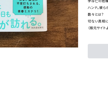
学存亡の危
ハンナ。彼ら
数々とは？
切ない真相に
（版元サイト