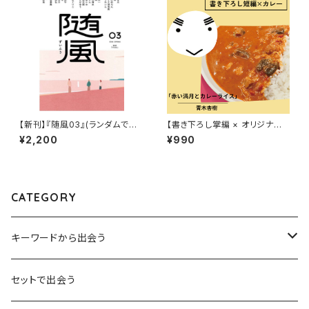
【新刊】『随風03』(ランダムで執
【書き下ろし掌編 × オリジナル
筆者のサインがつきます&おま
レトルトカレー】青木杏樹『華麗
¥2,200
¥990
け随筆ペーパー)
に文学をすくう？「赤い満月とカ
レーライス」』
CATEGORY
キーワードから出会う
言葉：思考の種となるもの
セットで出会う