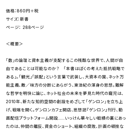
価格：860円＋税
サイズ：新書
ページ： 288ページ
＜概要＞
「数」の論理と資本主義が支配するこの残酷な世界で、人間が自
由であることは可能なのか？ 「本書はぼくの考えた抵抗戦略で
ある」。「観光」「誤配」という言葉で武装し、大資本の罠、ネット万
能主義、敵／味方の分断にあらがう、東浩紀の渾身の思想。難解
な哲学を明快に論じ、ネット社会の未来を夢見た時代の寵児は、
2010年、新たな知的空間の創設をめざして「ゲンロン」を立ち上
げ、戦端を開く。ゲンロンカフェ開店、思想誌『ゲンロン』刊行、動
画配信プラットフォーム開設……いっけん華々しい戦績の裏にあっ
たのは、仲間の離反、資金のショート、組織の腐敗、計画の頓挫な