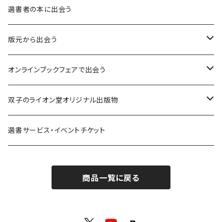
異界：日常から離れた視点
選書者の本に出会う
意志：自ら進む力
版元から出会う
解体：固定観念を壊す
荒蝦夷フェア
オンラインブックフェアで出会う
熱源：情熱を呼び起こす
クオン
本屋発の文芸誌『しししし』フェア！！
双子のライオン堂オリジナル出版物
共鳴：他者や世界とつながる
寿郎社
韓国文学フェア！！
書籍
選書サービス・イベントチケット
修復：疲れた心を整える
共和国
随筆・エッセイ本フェア！！
グッズ
商品一覧に戻る
記憶：過去と向き合う
書肆侃侃房
ZINE・同人誌フェア！！（2023年11月）
ゲーム
余白：答えを出さない時間
ネコノス
詩歌フェア！！（2023年10月）
文学ブランド：odradek