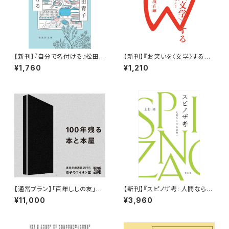
【新刊】『自分で名付ける』松田
【新刊】『お笑いを〈文学〉する〜
青子
「笑える／笑えない」を超える』
¥1,760
¥1,210
小田垣有輝
【通常プラン】「百年ししの友」第
【新刊】『スピノザ考: 人間ならざ
６期（2026/08/01〜2027/7/3
る思考へ』
¥11,000
¥3,960
1）