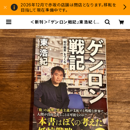
2026年12月で赤坂の店舗は閉店となります。移転を
目指して現在準備中です。
＜新刊＞『ゲンロン戦記』東浩紀（版
元：中央公論新社） | 双子のライオン
堂 書店