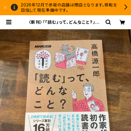
2026年12月で赤坂の店舗は閉店となります。移転を
目指して現在準備中です。
〈新刊〉『「読む」って、どんなこと?』著：
高橋源一郎（NHK出版） | 双子のライ
オン堂 書店