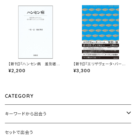
【新刊】『ハンセン病 差別者の
【新刊】『エリザヴェータ・バーム
ボクたちと病み棄てられた人々
／気狂い狼 オベリウ・アンソロ
¥2,200
¥3,300
の記録』三宅 一志 、福原 孝浩
ジー』
CATEGORY
キーワードから出会う
言葉：思考の種となるもの
セットで出会う