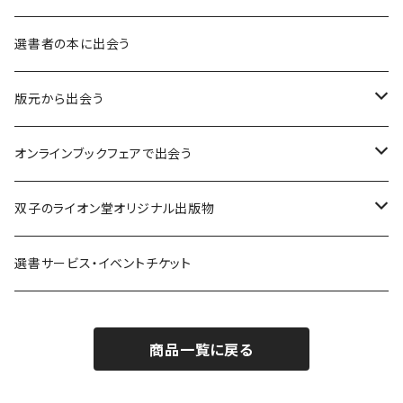
異界：日常から離れた視点
選書者の本に出会う
意志：自ら進む力
版元から出会う
解体：固定観念を壊す
荒蝦夷フェア
オンラインブックフェアで出会う
熱源：情熱を呼び起こす
クオン
本屋発の文芸誌『しししし』フェア！！
双子のライオン堂オリジナル出版物
共鳴：他者や世界とつながる
寿郎社
韓国文学フェア！！
書籍
選書サービス・イベントチケット
修復：疲れた心を整える
共和国
随筆・エッセイ本フェア！！
グッズ
商品一覧に戻る
記憶：過去と向き合う
書肆侃侃房
ZINE・同人誌フェア！！（2023年11月）
ゲーム