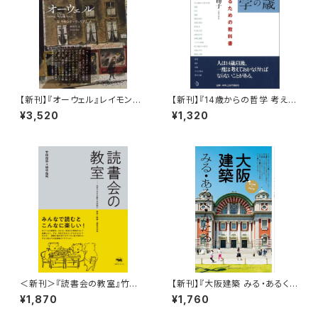
【新刊】『オーウェル』レイモンド・
【新刊】『14歳からの哲学 考える
ウィリアムズ
ための教科書』池田晶子
¥3,520
¥1,320
＜新刊＞『読書会の教室』竹田
【新刊】『大阪建築 みる・あるく・
信弥・田中佳祐（刊行：晶文社）
かたる』
¥1,870
¥1,760