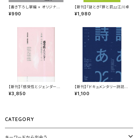
【書き下ろし掌編 × オリジナル
【新刊】『謎とき『罪と罰』』江川卓
レトルトカレー】浅生鴨『華麗に
¥990
¥1,980
文学をすくう？「銀色の記憶」』
【新刊】『感受性とジェンダー
【新刊】『ドキュメンタリー詩誌
―“共感”の文化と近現代ヨーロ
詩あ 02: 詩を投稿しよう 書き続
¥3,850
¥1,100
ッパ』
けることへの、ひとつの扉』
CATEGORY
キーワードから出会う