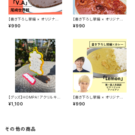
【書き下ろし掌編 × オリジナル
【書き下ろし掌編 × オリジナル
レトルトカレー】尾崎世界観『華
レトルトカレー】オルタナ旧市街
¥990
¥990
麗に文学をすくう？「V.A」』
『華麗に文学をすくう？「梵」』
【グッズ】HOMPA！アクリルキー
【書き下ろし掌編 × オリジナル
ホルダー
レトルトカレー】第一芸人文芸
¥1,100
¥990
部・ピストジャム＆ファビアン『華
麗に文学をすくう？「Lemon」』
その他の商品