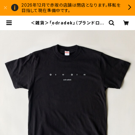
2026年12月で赤坂の店舗は閉店となります。移転を
目指して現在準備中です。
＜雑貨＞「odradek」（ブランドロゴ
Tシャツ） | 双子のライオン堂 書店