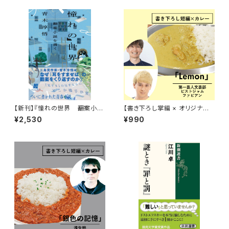
【新刊】『憧れの世界 ――翻案小説
【書き下ろし掌編 × オリジナル
を書く』青木淳悟
レトルトカレー】第一芸人文芸
¥2,530
¥990
部・ピストジャム＆ファビアン『華
麗に文学をすくう？「Lemon」』