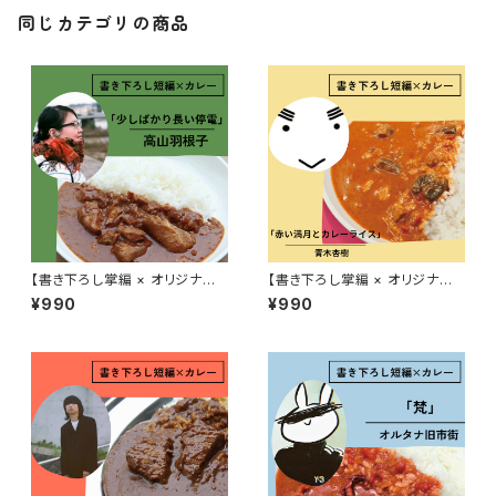
同じカテゴリの商品
【書き下ろし掌編 × オリジナル
【書き下ろし掌編 × オリジナル
レトルトカレー】高山羽根子『華
レトルトカレー】青木杏樹『華麗
¥990
¥990
麗に文学をすくう？「少しばかり
に文学をすくう？「赤い満月とカ
長い停電」』
レーライス」』