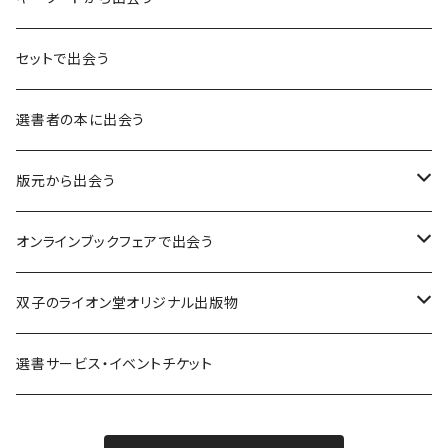
言葉：思考の種となるもの
セットで出会う
異界：日常から離れた視点
選書者の本に出会う
意志：自ら進む力
版元から出会う
解体：固定観念を壊す
荒蝦夷フェア
オンラインブックフェアで出会う
熱源：情熱を呼び起こす
クオン
本屋発の文芸誌『しししし』フェア！！
双子のライオン堂オリジナル出版物
共鳴：他者や世界とつながる
寿郎社
韓国文学フェア！！
書籍
選書サービス・イベントチケット
修復：疲れた心を整える
共和国
随筆・エッセイ本フェア！！
グッズ