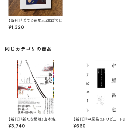
【新刊】『ぽてと元年』山本ぽてと
¥1,320
同じカテゴリの商品
【新刊】『新たな距離』山本浩貴
【新刊】『中原昌也トリビュート』
（いぬのせなか座）＝著
¥3,740
¥660