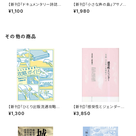
【新刊】『ドキュメンタリー詩誌
【新刊】『小さな声の島』アサノタ
詩あ 02: 詩を投稿しよう 書き続
カオ
¥1,100
¥1,980
けることへの、ひとつの扉』
その他の商品
【新刊】『ひとり出版流通攻略ガ
【新刊】『感受性とジェンダー
イド』海猫沢めろん・江藤健太郎
―“共感”の文化と近現代ヨーロ
¥1,300
¥3,850
ッパ』