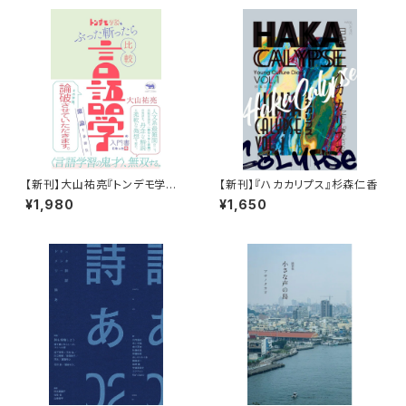
【新刊】大山祐亮『トンデモ学説
【新刊】『ハカカリプス』杉森仁香
をぶった斬ったら比較言語学の
¥1,980
¥1,650
入門書になった件：激論十番勝
負』