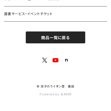
共鳴：他者や世界とつながる
寿郎社
韓国文学フェア！！
書籍
選書サービス・イベントチケット
修復：疲れた心を整える
共和国
随筆・エッセイ本フェア！！
グッズ
商品一覧に戻る
記憶：過去と向き合う
書肆侃侃房
ZINE・同人誌フェア！！（2023年11月）
ゲーム
余白：答えを出さない時間
ネコノス
詩歌フェア！！（2023年10月）
文学ブランド：odradek
代わりに読む人
本屋本フェア！！（2023年9月）
【小説×レトルトカレー】華麗に文学をすくう？
© 双子のライオン堂 書店
H .A.Bookstore
百書店
Powered by
本の雑誌
SFフェア（2024年5月）