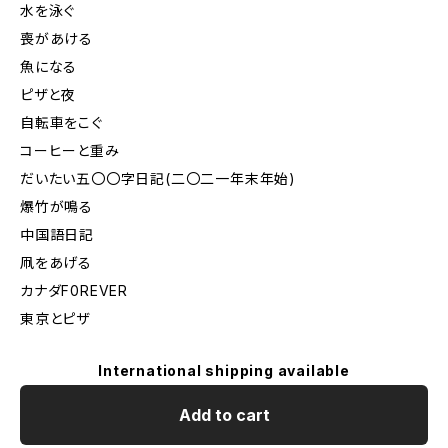
水を泳ぐ
喪があける
魚になる
ピザと夜
自転車をこぐ
コーヒーと重み
だいたい五〇〇字日記(二〇二一年末年始)
爆竹が鳴る
中国語日記
凧をあげる
カナダF0REVER
東京とピザ
International shipping available
Add to cart