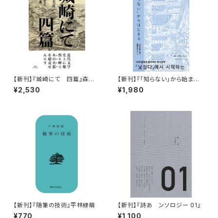
【新刊】『城崎にて 四篇』森見
【新刊】『「知らない」から始まる 1
登美彦・円居挽・あをにまる・草
0代の娘に聞く韓国文学のこと』
¥2,530
¥1,980
香去来（サイン本）
（ま）＆ アサノタカオ
【新刊】『随筆の技術』平林緑萌
【新刊】『詩あ ンソロジー 01』
¥770
¥1,100