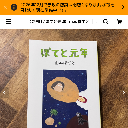
2026年12月で赤坂の店舗は閉店となります。移転を
目指して現在準備中です。
【新刊】『ぽてと元年』山本ぽてと | 双
子のライオン堂 書店