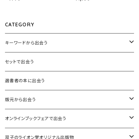
CATEGORY
キーワードから出会う
言葉：思考の種となるもの
セットで出会う
異界：日常から離れた視点
選書者の本に出会う
意志：自ら進む力
版元から出会う
解体：固定観念を壊す
荒蝦夷フェア
オンラインブックフェアで出会う
熱源：情熱を呼び起こす
クオン
本屋発の文芸誌『しししし』フェア！！
双子のライオン堂オリジナル出版物