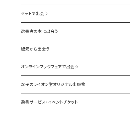
言葉：思考の種となるもの
セットで出会う
異界：日常から離れた視点
選書者の本に出会う
意志：自ら進む力
版元から出会う
解体：固定観念を壊す
荒蝦夷フェア
オンラインブックフェアで出会う
熱源：情熱を呼び起こす
クオン
本屋発の文芸誌『しししし』フェア！！
双子のライオン堂オリジナル出版物
共鳴：他者や世界とつながる
寿郎社
韓国文学フェア！！
書籍
選書サービス・イベントチケット
修復：疲れた心を整える
共和国
随筆・エッセイ本フェア！！
グッズ