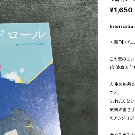
¥1,650
Internatio
＜新刊＞『エ
この恋のエン
(伊波真人「
人生の終幕が
こと、
忘れたくない
気鋭の書き手
のアンソロジ
今を生きる