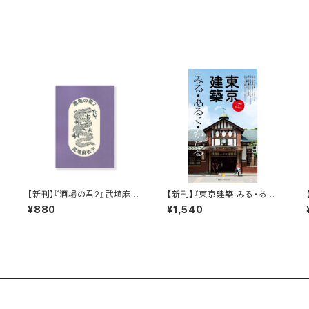
【新刊】『酒場の君2』武埴麻衣
【新刊】『東京建築 みる・ある
子
く・かたる』
¥880
¥1,540