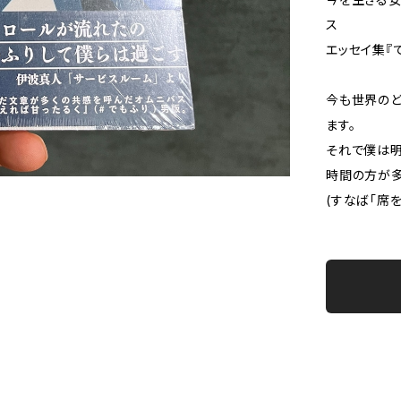
ス
エッセイ集『
今も世界のど
ます。
それで僕は明
時間の方が多
(すなば「席