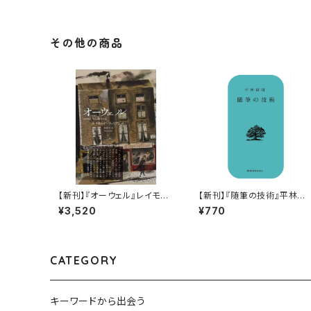
その他の商品
【新刊】『オーウェル』レイモン
【新刊】『随筆の技術』平林緑
ド・ウィリアムズ
萌
¥3,520
¥770
CATEGORY
キーワードから出会う