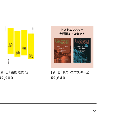
【新刊】『胎動短歌７』
【新刊】『ドストエフスキー全短
編 ２冊セット』
¥2,200
¥2,640