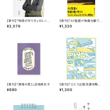
【新刊】『物語の作り方』ガルシア
【新刊】『AV監督が映画を観て考
=マルケス
えた考えたフェミニズムとセック
¥2,079
¥1,320
スと差別と』二村ヒトシ
【新刊】『酒場の君2』武埴麻衣子
【新刊】『ひとり出版流通攻略ガ
イド』海猫沢めろん・江藤健太郎
¥880
¥1,300