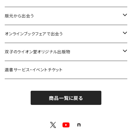
意志：自ら進む力
版元から出会う
解体：固定観念を壊す
荒蝦夷フェア
オンラインブックフェアで出会う
熱源：情熱を呼び起こす
クオン
本屋発の文芸誌『しししし』フェア！！
双子のライオン堂オリジナル出版物
共鳴：他者や世界とつながる
寿郎社
韓国文学フェア！！
書籍
選書サービス・イベントチケット
修復：疲れた心を整える
共和国
随筆・エッセイ本フェア！！
グッズ
商品一覧に戻る
記憶：過去と向き合う
書肆侃侃房
ZINE・同人誌フェア！！（2023年11月）
ゲーム
余白：答えを出さない時間
ネコノス
詩歌フェア！！（2023年10月）
文学ブランド：odradek