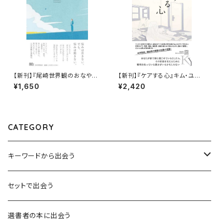
【新刊】『尾崎世界観のおなやみ
【新刊】『ケアする心』キム・ユダ
天国』尾崎世界観
ム、小山内園子【訳】
¥1,650
¥2,420
CATEGORY
キーワードから出会う
言葉：思考の種となるもの
セットで出会う
異界：日常から離れた視点
選書者の本に出会う