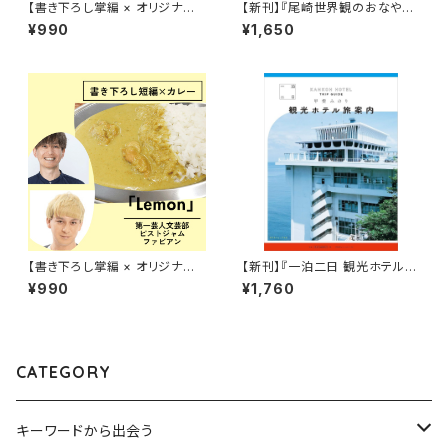
【書き下ろし掌編 × オリジナル
【新刊】『尾崎世界観のおなやみ
レトルトカレー】青木杏樹『華麗
天国』尾崎世界観
¥990
¥1,650
に文学をすくう？「赤い満月とカ
レーライス」』
【書き下ろし掌編 × オリジナル
【新刊】『一泊二日 観光ホテル旅
レトルトカレー】第一芸人文芸
案内』甲斐みのり
¥990
¥1,760
部・ピストジャム＆ファビアン『華
麗に文学をすくう？「Lemon」』
CATEGORY
キーワードから出会う