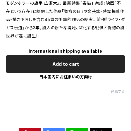
モダンホラーの旗手 広瀬大志 最新詩集「毒猫」 完成！映画「不
在という存在」に提供した作品「聖痕の日」や文芸誌・詩誌掲載作
品・描き下ろしを含む45篇の衝撃的作品の結実。 前作『ライフ・ダ
ガス伝道』から3年。詩人の新たな境地、深化する戦慄と恍惚の詩
世界が遂に誕生！
International shipping available
Add to cart
日本国内にお住まいの方向け
通報する