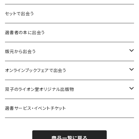
言葉：思考の種となるもの
セットで出会う
異界：日常から離れた視点
選書者の本に出会う
意志：自ら進む力
版元から出会う
解体：固定観念を壊す
荒蝦夷フェア
オンラインブックフェアで出会う
熱源：情熱を呼び起こす
クオン
本屋発の文芸誌『しししし』フェア！！
双子のライオン堂オリジナル出版物
共鳴：他者や世界とつながる
寿郎社
韓国文学フェア！！
書籍
選書サービス・イベントチケット
修復：疲れた心を整える
共和国
随筆・エッセイ本フェア！！
グッズ
商品一覧に戻る