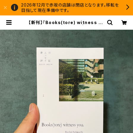
2026年12月で赤坂の店舗は閉店となります。移転を
目指して現在準備中です。
【新刊】『Books(tore) witness yo
u.』Ryohei Sekiguchi | 双子のラ
イオン堂 書店