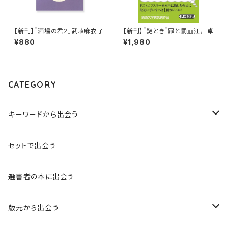
【新刊】『酒場の君2』武埴麻衣子
【新刊】『謎とき『罪と罰』』江川卓
¥880
¥1,980
CATEGORY
キーワードから出会う
言葉：思考の種となるもの
セットで出会う
異界：日常から離れた視点
選書者の本に出会う
意志：自ら進む力
版元から出会う