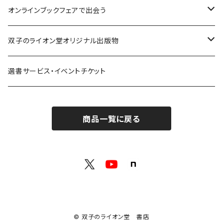
解体：固定観念を壊す
荒蝦夷フェア
オンラインブックフェアで出会う
熱源：情熱を呼び起こす
クオン
本屋発の文芸誌『しししし』フェア！！
双子のライオン堂オリジナル出版物
共鳴：他者や世界とつながる
寿郎社
韓国文学フェア！！
書籍
選書サービス・イベントチケット
修復：疲れた心を整える
共和国
随筆・エッセイ本フェア！！
グッズ
商品一覧に戻る
記憶：過去と向き合う
書肆侃侃房
ZINE・同人誌フェア！！（2023年11月）
ゲーム
余白：答えを出さない時間
ネコノス
詩歌フェア！！（2023年10月）
文学ブランド：odradek
代わりに読む人
本屋本フェア！！（2023年9月）
【小説×レトルトカレー】華麗に文学をすくう？
© 双子のライオン堂 書店
H .A.Bookstore
百書店