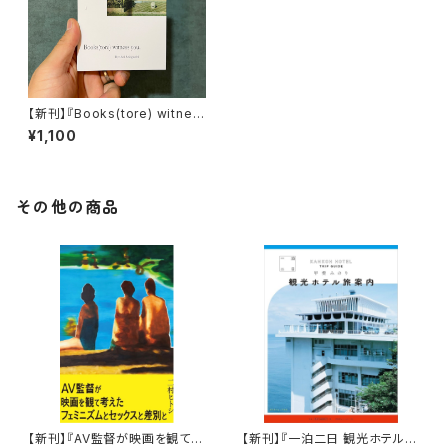
【新刊】『Books(tore) witnes
s you.』Ryohei Sekiguchi
¥1,100
その他の商品
【新刊】『AV監督が映画を観て考
【新刊】『一泊二日 観光ホテル旅