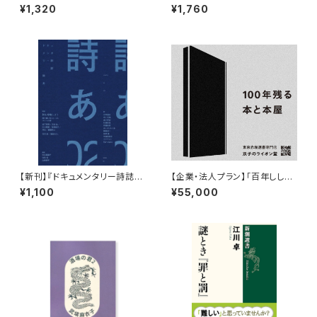
えた考えたフェミニズムとセック
案内』甲斐みのり
¥1,320
¥1,760
スと差別と』二村ヒトシ
【新刊】『ドキュメンタリー詩誌
【企業・法人プラン】「百年ししの
詩あ 02: 詩を投稿しよう 書き続
友」第６期（2026/08/01〜202
¥1,100
¥55,000
けることへの、ひとつの扉』
7/7/31）