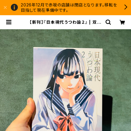
2026年12月で赤坂の店舗は閉店となります。移転を
目指して現在準備中です。
【新刊】『日本現代うつわ論２』 | 双子
のライオン堂 書店