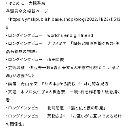
・はじめに 大槻香奈
巻頭言全文掲載ページ
→
https://ymskpublish.base.shop/blog/2022/11/23/11513
6
・ロングインタビュー world's end girlfriend
・ロングインタビュー ナツメミオ 「陶芸と絵画を繋ぐもの・稀
晶石絵具の物語」
・ロングインタビュー 山田尚俊
・芸術鼎談 伊豆野一政×青山泰文×大槻香奈《現代には「茶ノ
湯」が必要だ。》
・論考 青山泰文 『茶の本』から読む「うつわ」的な見方
・文通 木ノ戸久仁子×大槻香奈 ー続・石を作る者と絵を描く
者ー
・ロングインタビュー 北浦朋恵 「猫と仏と仮の形見」
・ロングインタビュー 薬指ささく 「お互いがお互いであるだけ
の関係性」