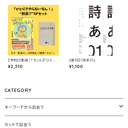
【予約】【割高！？セット】『ひとり
【新刊】『詩あ01』
でやらないもん！ー「誘われ待
¥2,310
¥1,100
ち」をやめて「巻き込み上手」とし
て生きていく方法』竹田信弥
CATEGORY
キーワードから出会う
言葉：思考の種となるもの
セットで出会う