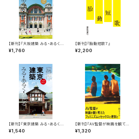
【新刊】『大阪建築 みる・あるく・
【新刊】『胎動短歌７』
かたる』
¥1,760
¥2,200
【新刊】『東京建築 みる・あるく・
【新刊】『AV監督が映画を観て考
かたる』
えた考えたフェミニズムとセック
¥1,540
¥1,320
スと差別と』二村ヒトシ