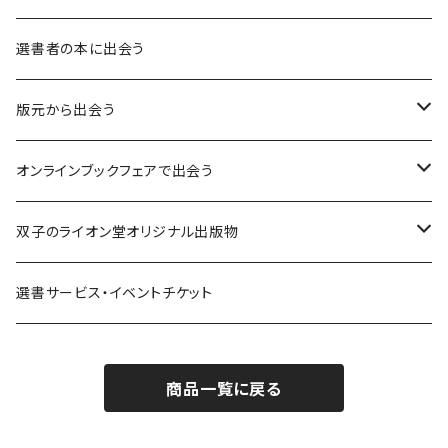
異界：日常から離れた視点
選書者の本に出会う
意志：自ら進む力
版元から出会う
解体：固定観念を壊す
荒蝦夷フェア
オンラインブックフェアで出会う
熱源：情熱を呼び起こす
クオン
本屋発の文芸誌『しししし』フェア！！
双子のライオン堂オリジナル出版物
共鳴：他者や世界とつながる
寿郎社
韓国文学フェア！！
書籍
選書サービス・イベントチケット
修復：疲れた心を整える
共和国
随筆・エッセイ本フェア！！
グッズ
商品一覧に戻る
記憶：過去と向き合う
書肆侃侃房
ZINE・同人誌フェア！！（2023年11月）
ゲーム