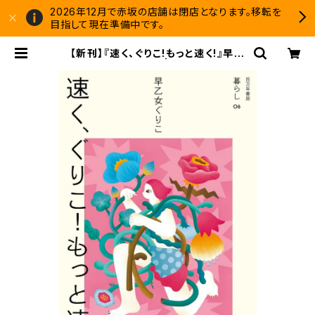
2026年12月で赤坂の店舗は閉店となります。移転を
目指して現在準備中です。
【新刊】『速く、ぐりこ!もっと速く!』早乙
女ぐりこ（サイン本） | 双子のライオン
堂 書店