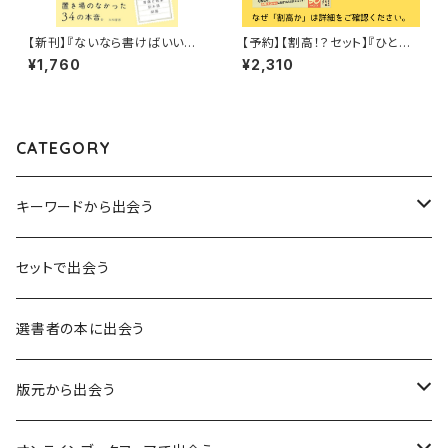
【新刊】『ないなら書けばいいじゃ
【予約】【割高！？セット】『ひとり
ない！』宮田愛萌
でやらないもん！ー「誘われ待
¥1,760
¥2,310
ち」をやめて「巻き込み上手」とし
て生きていく方法』竹田信弥
CATEGORY
キーワードから出会う
言葉：思考の種となるもの
セットで出会う
異界：日常から離れた視点
選書者の本に出会う
意志：自ら進む力
版元から出会う