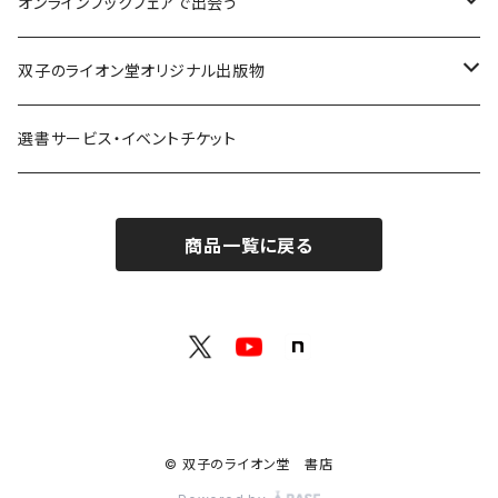
解体：固定観念を壊す
荒蝦夷フェア
オンラインブックフェアで出会う
熱源：情熱を呼び起こす
クオン
本屋発の文芸誌『しししし』フェア！！
双子のライオン堂オリジナル出版物
共鳴：他者や世界とつながる
寿郎社
韓国文学フェア！！
書籍
選書サービス・イベントチケット
修復：疲れた心を整える
共和国
随筆・エッセイ本フェア！！
グッズ
商品一覧に戻る
記憶：過去と向き合う
書肆侃侃房
ZINE・同人誌フェア！！（2023年11月）
ゲーム
余白：答えを出さない時間
ネコノス
詩歌フェア！！（2023年10月）
文学ブランド：odradek
代わりに読む人
本屋本フェア！！（2023年9月）
【小説×レトルトカレー】華麗に文学をすくう？
© 双子のライオン堂 書店
H .A.Bookstore
百書店