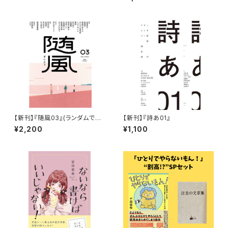
文学をすくう？「銀色の記憶」』
【新刊】『随風03』(ランダムで執
【新刊】『詩あ01』
筆者のサインがつきます&おま
¥2,200
¥1,100
け随筆ペーパー)