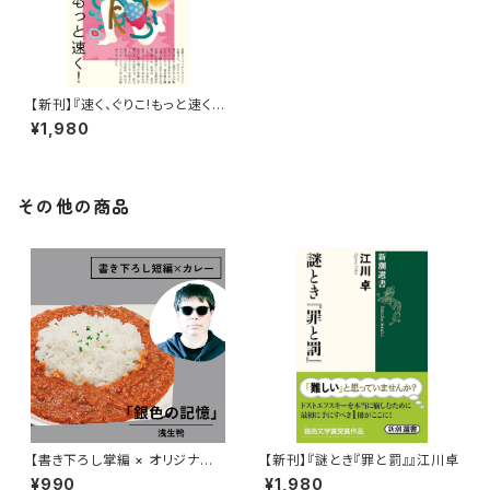
【新刊】『速く、ぐりこ!もっと速く!』
早乙女ぐりこ（サイン本）
¥1,980
その他の商品
【書き下ろし掌編 × オリジナル
【新刊】『謎とき『罪と罰』』江川卓
レトルトカレー】浅生鴨『華麗に
¥990
¥1,980