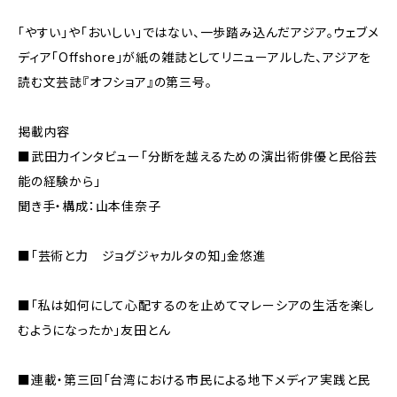
「やすい」や「おいしい」ではない、一歩踏み込んだアジア。ウェブメ
ディア「Offshore」が紙の雑誌としてリニューアルした、アジアを
読む文芸誌『オフショア』の第三号。
掲載内容
■武田力インタビュー「分断を越えるための演出術――俳優と民俗芸
能の経験から」
聞き手・構成：山本佳奈子
■「芸術と力 ジョグジャカルタの知」金悠進
■「私は如何にして心配するのを止めてマレーシアの生活を楽し
むようになったか」友田とん
■連載・第三回「台湾における市民による地下メディア実践と民