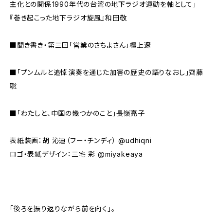
主化との関係――1990年代の台湾の地下ラジオ運動を軸として」
『巻き起こった地下ラジオ旋風』和田敬
■聞き書き・第三回「営業のさちよさん」檀上遼
■「プンムルと追悼――演奏を通じた加害の歴史の語りなおし」齊藤
聡
■「わたしと、中国の幾つかのこと」長嶺亮子
表紙装画：胡 沁迪（フー・チンディ） @udhiqni
ロゴ・表紙デザイン：三宅 彩 @miyakeaya
「後ろを振り返りながら前を向く」。