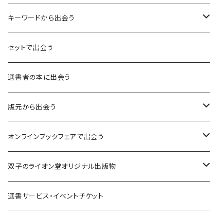
キーワードから出会う
言葉：思考の種となるもの
セットで出会う
異界：日常から離れた視点
選書者の本に出会う
意志：自ら進む力
版元から出会う
解体：固定観念を壊す
荒蝦夷フェア
オンラインブックフェアで出会う
熱源：情熱を呼び起こす
クオン
本屋発の文芸誌『しししし』フェア！！
双子のライオン堂オリジナル出版物
共鳴：他者や世界とつながる
寿郎社
韓国文学フェア！！
書籍
選書サービス・イベントチケット