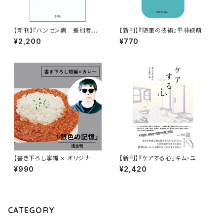
【新刊】『ハンセン病 差別者の
【新刊】『随筆の技術』平林緑萌
ボクたちと病み棄てられた人々
¥2,200
¥770
の記録』三宅 一志 、福原 孝浩
【書き下ろし掌編 × オリジナル
【新刊】『ケアする心』キム・ユダ
レトルトカレー】浅生鴨『華麗に
ム、小山内園子【訳】
¥990
¥2,420
文学をすくう？「銀色の記憶」』
CATEGORY