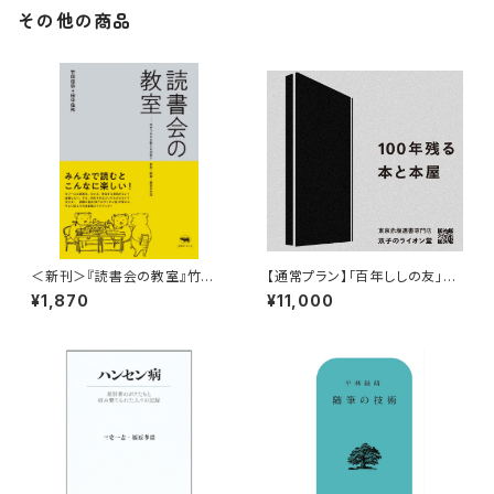
その他の商品
＜新刊＞『読書会の教室』竹田
【通常プラン】「百年ししの友」第
信弥・田中佳祐（刊行：晶文社）
６期（2026/08/01〜2027/7/3
¥1,870
¥11,000
1）