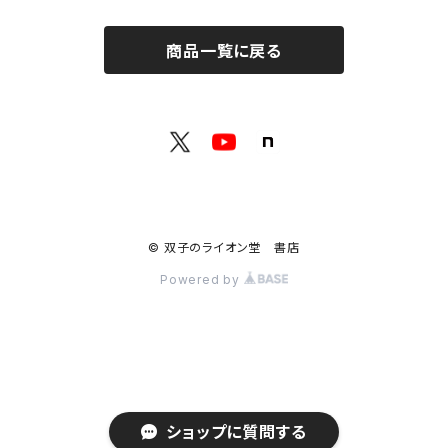
修復：疲れた心を整える
共和国
随筆・エッセイ本フェア！！
グッズ
商品一覧に戻る
記憶：過去と向き合う
書肆侃侃房
ZINE・同人誌フェア！！（2023年11月）
ゲーム
余白：答えを出さない時間
ネコノス
詩歌フェア！！（2023年10月）
文学ブランド：odradek
代わりに読む人
本屋本フェア！！（2023年9月）
【小説×レトルトカレー】華麗に文学をすくう？
© 双子のライオン堂 書店
H .A.Bookstore
百書店
Powered by
本の雑誌
SFフェア（2024年5月）
十七時退勤社
入門書フェア！！（2024年9月）
ショップに質問する
港の人