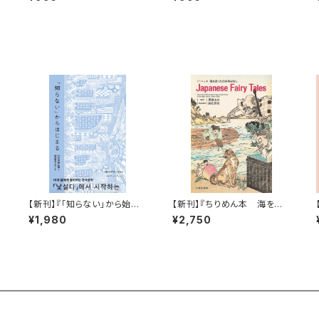
『華麗に文学をすくう？「V.A」』
芸部・ピストジャム＆ファビア
ン『華麗に文学をすくう？「Le
mon」』
【新刊】『「知らない」から始ま
【新刊】『ちりめん本 海を渡
る 10代の娘に聞く韓国文学
った日本昔ばなし』
¥1,980
¥2,750
のこと』（ま）＆ アサノタカオ