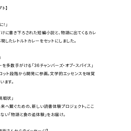
プト】
に！」
けに書き下ろされた短編小説と、物語に出てくるカレ
現したレトルトカレーをセットにしました。
」
ーを多数手がける「36チャンバーズ・オブ・スパイス」
ロット段階から開発に参画。文学的エッセンスを味覚
います。
挑戦状」
来へ繋ぐための、新しい読書体験プロジェクト。ここ
ない「物語と食の追体験」をお届け。
市街さんからのメッセージ】