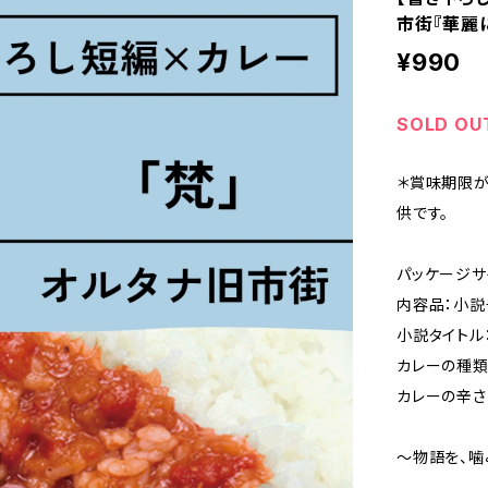
市街『華麗に
¥990
SOLD OU
＊賞味期限が
供です。
パッケージサ
内容品：小説冊
小説タイトル：
カレーの種類
カレーの辛さ
〜物語を、噛