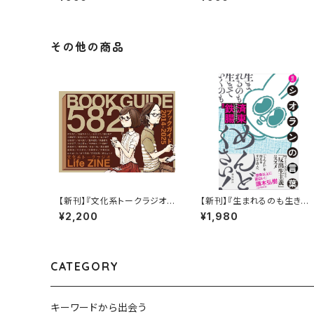
『華麗に文学をすくう？「少し
『華麗に文学をすくう？「赤い
ばかり長い停電」』
満月とカレーライス」』
その他の商品
【新刊】『文化系トークラジオLi
【新刊】『生まれるのも生きて
fe ZINE~ブックガイド582
いくのもめんどくさい！超訳シ
¥2,200
¥1,980
冊』
オランの言葉』済東鉄腸（サイ
ン本）
CATEGORY
キーワードから出会う