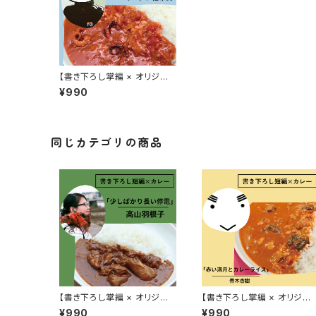
【書き下ろし掌編 × オリジナ
ルレトルトカレー】オルタナ旧
¥990
市街『華麗に文学をすくう？
「梵」』
同じカテゴリの商品
【書き下ろし掌編 × オリジナ
【書き下ろし掌編 × オリジナ
ルレトルトカレー】高山羽根子
ルレトルトカレー】青木杏樹
¥990
¥990