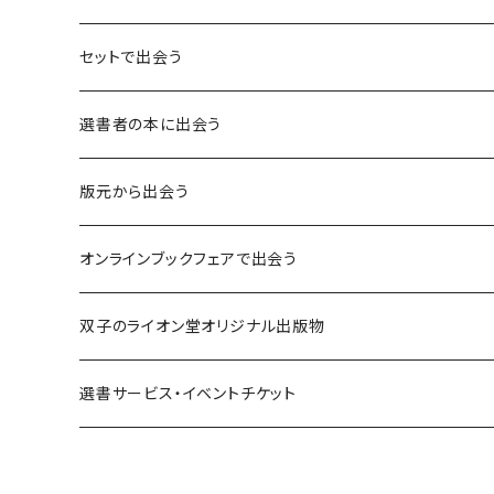
言葉：思考の種となるもの
セットで出会う
異界：日常から離れた視点
選書者の本に出会う
意志：自ら進む力
版元から出会う
解体：固定観念を壊す
荒蝦夷フェア
オンラインブックフェアで出会う
熱源：情熱を呼び起こす
クオン
本屋発の文芸誌『しししし』フェア！！
双子のライオン堂オリジナル出版物
共鳴：他者や世界とつながる
寿郎社
韓国文学フェア！！
書籍
選書サービス・イベントチケット
修復：疲れた心を整える
共和国
随筆・エッセイ本フェア！！
グッズ