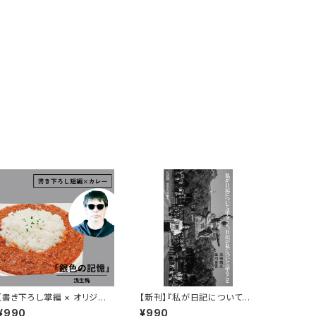
【書き下ろし掌編 × オリジナ
【新刊】『私が日記について語
ルレトルトカレー】浅生鴨『華
ること、日記が私について語る
¥990
¥990