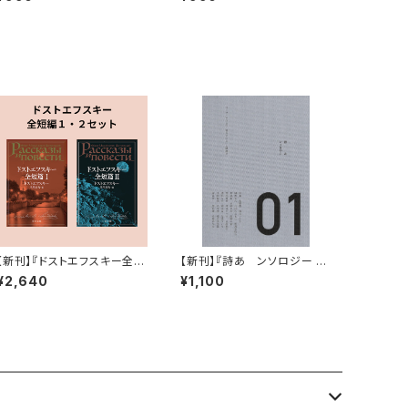
麗に文学をすくう？「銀色の記
こと』〈対談録 太田の部屋〉太
憶」』
田靖久・金川晋吾
【新刊】『ドストエフスキー全短
【新刊】『詩あ ンソロジー 0
編 ２冊セット』
1』
¥2,640
¥1,100