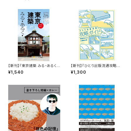
【新刊】『東京建築 みる・あるく・
【新刊】『ひとり出版流通攻略ガ
かたる』
イド』海猫沢めろん・江藤健太郎
¥1,540
¥1,300