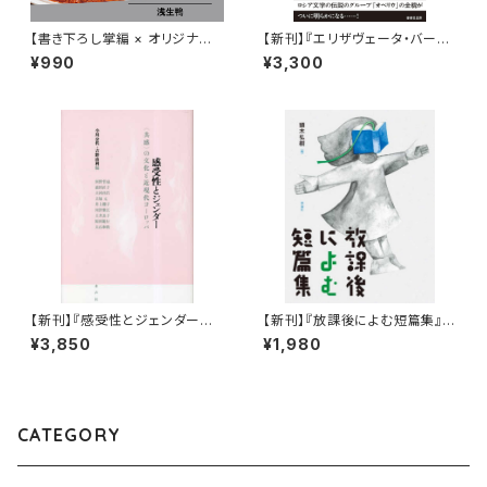
【書き下ろし掌編 × オリジナル
【新刊】『エリザヴェータ・バーム
レトルトカレー】浅生鴨『華麗に
／気狂い狼 オベリウ・アンソロ
¥990
¥3,300
文学をすくう？「銀色の記憶」』
ジー』
【新刊】『感受性とジェンダー
【新刊】『放課後によむ短篇集』
―“共感”の文化と近現代ヨーロ
選・頭木弘樹
¥3,850
¥1,980
ッパ』
CATEGORY