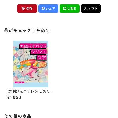
保存
シェア
LINE
ポスト
最近チェックした商品
【新刊】『九階のオバケとラジオ
と文学』今井楓（サイン本）
¥1,650
その他の商品