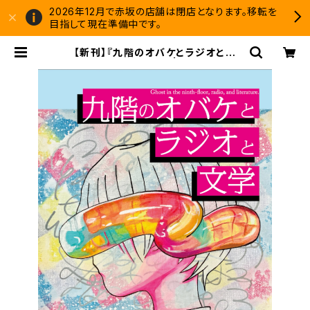
2026年12月で赤坂の店舗は閉店となります。移転を
目指して現在準備中です。
【新刊】『九階のオバケとラジオと文
学』今井楓（サイン本） | 双子のライオ
ン堂 書店