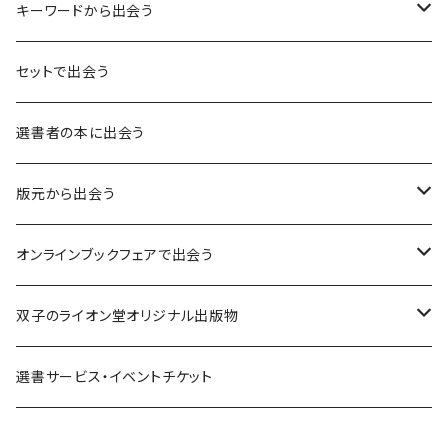
キーワードから出会う
言葉：思考の種となるもの
セットで出会う
異界：日常から離れた視点
選書者の本に出会う
意志：自ら進む力
版元から出会う
解体：固定観念を壊す
荒蝦夷フェア
オンラインブックフェアで出会う
熱源：情熱を呼び起こす
クオン
本屋発の文芸誌『しししし』フェア！！
双子のライオン堂オリジナル出版物
共鳴：他者や世界とつながる
寿郎社
韓国文学フェア！！
書籍
選書サービス・イベントチケット
修復：疲れた心を整える
共和国
随筆・エッセイ本フェア！！
グッズ