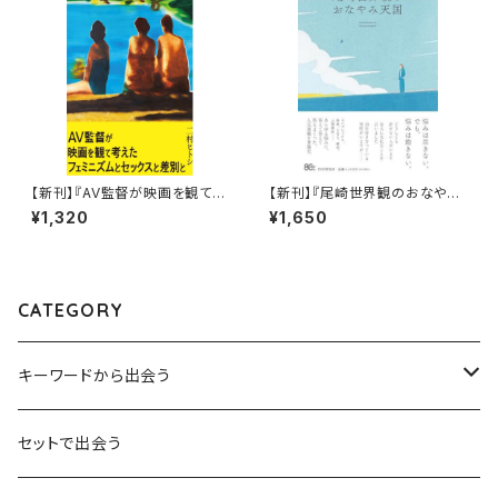
【新刊】『AV監督が映画を観て考
【新刊】『尾崎世界観のおなやみ
えた考えたフェミニズムとセック
天国』尾崎世界観
¥1,320
¥1,650
スと差別と』二村ヒトシ
CATEGORY
キーワードから出会う
言葉：思考の種となるもの
セットで出会う