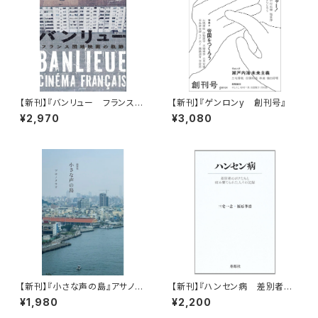
【新刊】『バンリュー フランス団
【新刊】『ゲンロンy 創刊号』
地映画の軌跡』陣野俊史（サイン
¥2,970
¥3,080
本）
【新刊】『小さな声の島』アサノタ
【新刊】『ハンセン病 差別者の
カオ
ボクたちと病み棄てられた人々
¥1,980
¥2,200
の記録』三宅 一志 、福原 孝浩