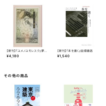
【新刊】『ユメノユモレスク』夢野
【新刊】『本を書く』田畑書店
久作
¥4,180
¥1,540
その他の商品