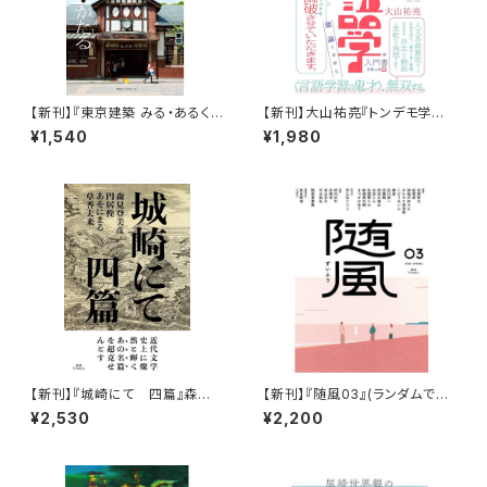
【新刊】『東京建築 みる・あるく・
【新刊】大山祐亮『トンデモ学説
かたる』
をぶった斬ったら比較言語学の
¥1,540
¥1,980
入門書になった件：激論十番勝
負』
【新刊】『城崎にて 四篇』森見
【新刊】『随風03』(ランダムで執
登美彦・円居挽・あをにまる・草
筆者のサインがつきます&おま
¥2,530
¥2,200
香去来（サイン本）
け随筆ペーパー)