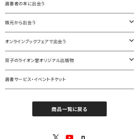
異界：日常から離れた視点
選書者の本に出会う
意志：自ら進む力
版元から出会う
解体：固定観念を壊す
荒蝦夷フェア
オンラインブックフェアで出会う
熱源：情熱を呼び起こす
クオン
本屋発の文芸誌『しししし』フェア！！
双子のライオン堂オリジナル出版物
共鳴：他者や世界とつながる
寿郎社
韓国文学フェア！！
書籍
選書サービス・イベントチケット
修復：疲れた心を整える
共和国
随筆・エッセイ本フェア！！
グッズ
商品一覧に戻る
記憶：過去と向き合う
書肆侃侃房
ZINE・同人誌フェア！！（2023年11月）
ゲーム
余白：答えを出さない時間
ネコノス
詩歌フェア！！（2023年10月）
文学ブランド：odradek