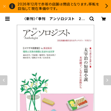
2026年12月で赤坂の店舗は閉店となります。移転を
目指して現在準備中です。
〈新刊〉『季刊 アンソロジスト 202
2夏季号』田畑書店 | 双子のライオン
堂 書店