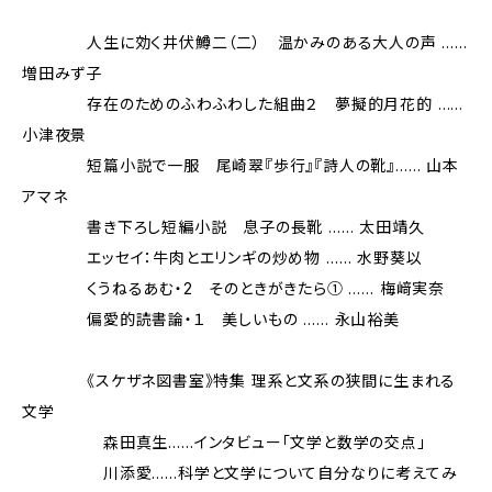
人生に効く井伏鱒二（二） 温かみのある大人の声 ……
増田みず子
存在のためのふわふわした組曲２ 夢擬的月花的 ……
小津夜景
短篇小説で一服 尾崎翠『歩行』『詩人の靴』…… 山本
アマネ
書き下ろし短編小説 息子の長靴 …… 太田靖久
エッセイ：牛肉とエリンギの炒め物 …… 水野葵以
くうねるあむ・2 そのときがきたら① …… 梅﨑実奈
偏愛的読書論・１ 美しいもの …… 永山裕美
《スケザネ図書室》特集 理系と文系の狭間に生まれる
文学
森田真生……インタビュー「文学と数学の交点」
川添愛……科学と文学について自分なりに考えてみ