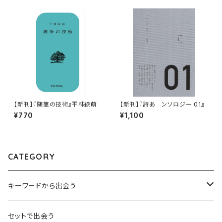
【新刊】『随筆の技術』平林緑萌
【新刊】『詩あ ンソロジー 01』
¥770
¥1,100
CATEGORY
キーワードから出会う
言葉：思考の種となるもの
セットで出会う