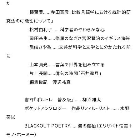
た
榛葉豊……寺田寅彦「比較言語学における統計的研
究法の可能性について」
松村由利子……科学者のやわらかな心
岡田基生……修羅のなぎさ――宮沢賢治のイギリス海岸
隠岐さや香……文芸が科学と文学とに分かたれる前
に
山本貴光……言葉で世界を組み立てる
片上長閑……俳句の時間「石井露月」
編集後記 渡辺祐真
書評『ポルトレ 普及版』…… 柳沼雄太
ポケットアンソロジ― 作品リフィル・リスト …… 水野
葵以
BLACKOUT POETRY……海の襟袖（エリザベト怜美＋
モノ・ホーミー）