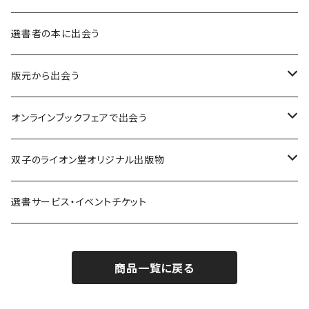
異界：日常から離れた視点
選書者の本に出会う
意志：自ら進む力
版元から出会う
解体：固定観念を壊す
荒蝦夷フェア
オンラインブックフェアで出会う
熱源：情熱を呼び起こす
クオン
本屋発の文芸誌『しししし』フェア！！
双子のライオン堂オリジナル出版物
共鳴：他者や世界とつながる
寿郎社
韓国文学フェア！！
書籍
選書サービス・イベントチケット
修復：疲れた心を整える
共和国
随筆・エッセイ本フェア！！
グッズ
商品一覧に戻る
記憶：過去と向き合う
書肆侃侃房
ZINE・同人誌フェア！！（2023年11月）
ゲーム