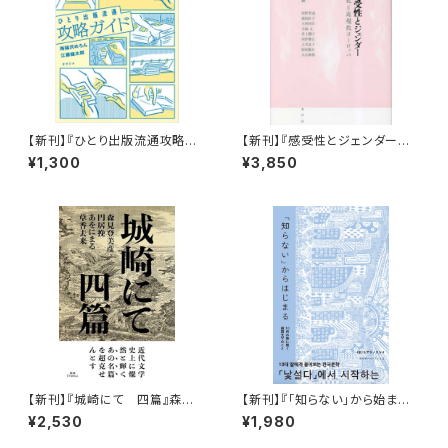
【新刊】『ひとり出版流通攻略ガ
【新刊】『感受性とジェンダー
イド』海猫沢めろん・江藤健太郎
―“共感”の文化と近現代ヨーロ
¥1,300
¥3,850
ッパ』
【新刊】『城崎にて 四篇』森見
【新刊】『「知らない」から始まる 1
登美彦・円居挽・あをにまる・草
0代の娘に聞く韓国文学のこと』
¥2,530
¥1,980
香去来（サイン本）
（ま）＆ アサノタカオ